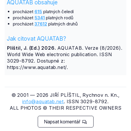
AQUATAB obsahuje
procházet
615
platných čeledí
procházet
5341
platných rodů
procházet
37612
platných druhů
Jak citovat AQUATAB?
Plíštil, J. (Ed.) 2026.
AQUATAB. Verze (8/2026).
World Wide Web electronic publication. ISSN
3029-8792. Dostupné z:
https://www.aquatab.net/.
© 2001 — 2026 JIŘÍ PLÍŠTIL, Rychnov n. Kn.,
info@aquatab.net
. ISSN 3029-8792.
ALL PHOTOS © THEIR RESPECTIVE OWNERS
Napsat komentář