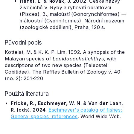
Hanel, L. & Novák, J. 2002.
České názvy
živočichů V. Ryby a rybovití obratlovci
(Pisces), 3., maloústí (Gonorynchiformes) —
máloostní (Cypriniformes). Národní muzeum
(zoologické oddělení), Praha, 120 s.
Původní popis
Kottelat, M. & K. K. P. Lim. 1992. A synopsis of the
Malayan species of
Lepidocephalichthys
, with
descriptions of two new species (Teleostei:
Cobitidae). The Raffles Bulletin of Zoology v. 40
(no. 2): 201-220.
Použitá literatura
Fricke, R., Eschmeyer, W. N. & Van der Laan,
R. (eds). 2024.
Eschmeyer's catalog of fishes:
Genera, species, references
. World Wide Web.