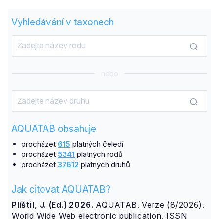
Vyhledávání v taxonech
nebo
AQUATAB obsahuje
procházet
615
platných čeledí
procházet
5341
platných rodů
procházet
37612
platných druhů
Jak citovat AQUATAB?
Plíštil, J. (Ed.) 2026.
AQUATAB. Verze (8/2026).
World Wide Web electronic publication. ISSN