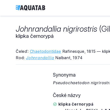
Johnrandallia nigrirostris
(Gil
klipka černorypá
Čeleď:
Chaetodontidae
Rafinesque, 1815 — klipk
Rod:
Johnrandallia
Nalbant, 1974
Synonyma
Pseudochaetodon nigrirostr
České názvy
klipka černorypá