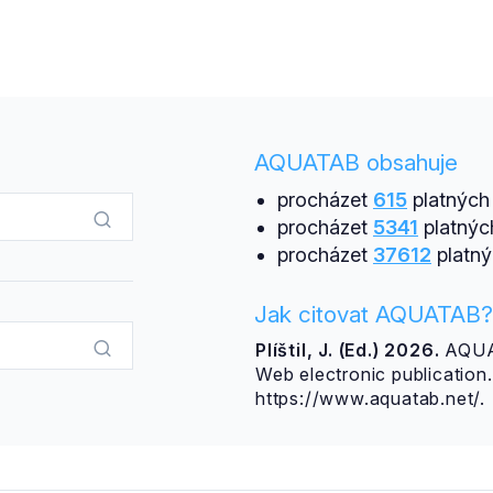
AQUATAB obsahuje
procházet
615
platných 
procházet
5341
platnýc
procházet
37612
platný
Jak citovat AQUATAB?
Plíštil, J. (Ed.) 2026.
AQUAT
Web electronic publicatio
https://www.aquatab.net/.