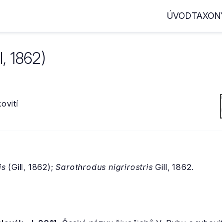
ÚVOD
TAXON
l, 1862)
ovití
is
(Gill, 1862);
Sarothrodus nigrirostris
Gill, 1862.