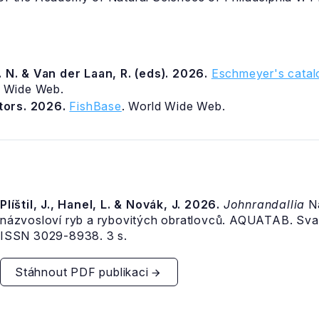
 N. & Van der Laan, R. (eds). 2026.
Eschmeyer's catalo
d Wide Web.
itors. 2026.
FishBase
. World Wide Web.
Plíštil, J., Hanel, L. & Novák, J. 2026.
Johnrandallia
Na
názvosloví ryb a rybovitých obratlovců. AQUATAB. Sv
ISSN 3029-8938. 3 s.
Stáhnout PDF publikaci