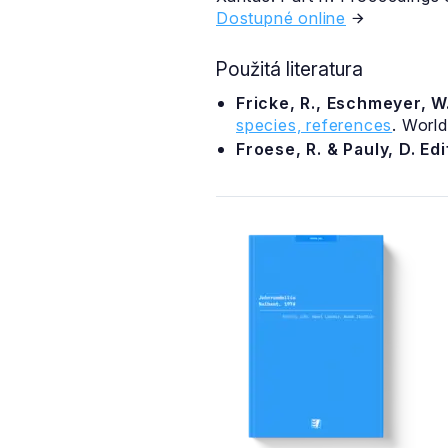
Dostupné online
Použitá literatura
Fricke, R., Eschmeyer, W.
species, references
. Worl
Froese, R. & Pauly, D. Ed