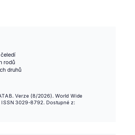
čeledí
h rodů
ch druhů
AB. Verze (8/2026). World Wide
n. ISSN 3029-8792. Dostupné z: