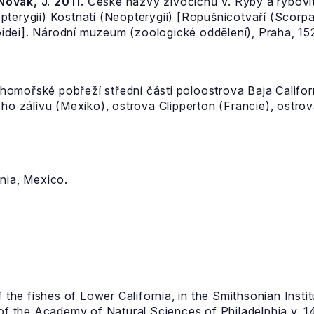
 Novák, J. 2011.
České názvy živočichů V. Ryby a rybovití
pterygii) Kostnatí (Neopterygii) [Ropušnicotvaří (Scor
dei]. Národní muzeum (zoologické oddělení), Praha, 152
omořské pobřeží střední části poloostrova Baja Califor
ého zálivu (Mexiko), ostrova Clipperton (Francie), ostro
nia, Mexico.
the fishes of Lower California, in the Smithsonian Institu
 of the Academy of Natural Sciences of Philadelphia v. 1