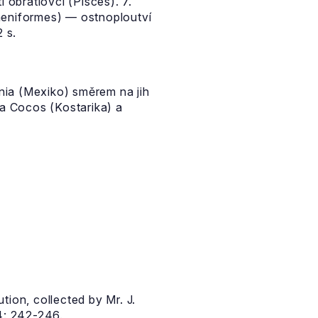
 obratlovci (Pisces). 7.
paeniformes) — ostnoploutví
 s.
nia (Mexiko) směrem na jih
va Cocos (Kostarika) a
tion, collected by Mr. J.
4: 242-246.