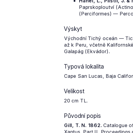
Hanel, L., Plíštil, J. &
Paprskoploutví (Actino
(Perciformes) — Percoi
Výskyt
Východní Tichý oceán — Tich
až k Peru, včetně Kalifornsk
Galapág (Ekvádor).
Typová lokalita
Cape San Lucas, Baja Califor
Velikost
20 cm TL.
Původní popis
Gill, T. N. 1862.
Catalogue of 
Xantus. Part II. Proceedings