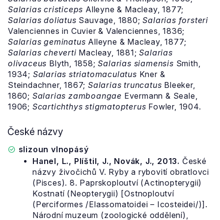
Salarias cristiceps
Alleyne & Macleay, 1877;
Salarias doliatus
Sauvage, 1880;
Salarias forsteri
Valenciennes in Cuvier & Valenciennes, 1836;
Salarias geminatus
Alleyne & Macleay, 1877;
Salarias cheverti
Macleay, 1881;
Salarias
olivaceus
Blyth, 1858;
Salarias siamensis
Smith,
1934;
Salarias striatomaculatus
Kner &
Steindachner, 1867;
Salarias truncatus
Bleeker,
1860;
Salarias zamboangae
Evermann & Seale,
1906;
Scartichthys stigmatopterus
Fowler, 1904.
České názvy
slizoun vlnopásý
Hanel, L., Plíštil, J., Novák, J., 2013.
České
názvy živočichů V. Ryby a rybovití obratlovci
(Pisces). 8. Paprskoploutví (Actinopterygii)
Kostnatí (Neopterygii) [Ostnoploutví
(Perciformes /Elassomatoidei – Icosteidei/)].
Národní muzeum (zoologické oddělení),