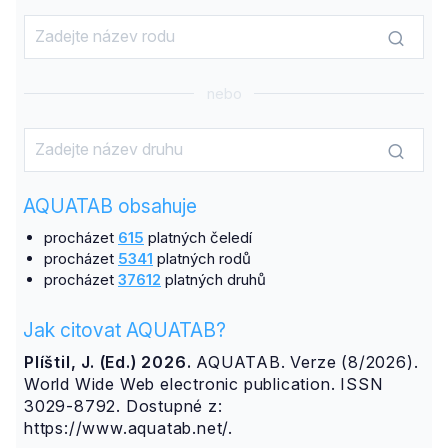
nebo
AQUATAB obsahuje
procházet
615
platných čeledí
procházet
5341
platných rodů
procházet
37612
platných druhů
Jak citovat AQUATAB?
Plíštil, J. (Ed.) 2026.
AQUATAB. Verze (8/2026).
World Wide Web electronic publication. ISSN
3029-8792. Dostupné z:
https://www.aquatab.net/.