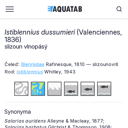
Istiblennius dussumieri
(Valenciennes,
1836)
slizoun vlnopásý
Čeleď:
Blenniidae
Rafinesque, 1810 — slizounovití
Rod:
Istiblennius
Whitley, 1943
Synonyma
Salarias auridens
Alleyne & Macleay, 1877;
Salarias barbatus
Gilchrist & Thompson, 1908;