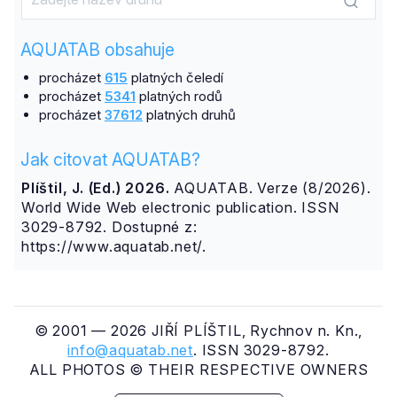
AQUATAB obsahuje
procházet
615
platných čeledí
procházet
5341
platných rodů
procházet
37612
platných druhů
Jak citovat AQUATAB?
Plíštil, J. (Ed.) 2026.
AQUATAB. Verze (8/2026).
World Wide Web electronic publication. ISSN
3029-8792. Dostupné z:
https://www.aquatab.net/.
© 2001 — 2026 JIŘÍ PLÍŠTIL, Rychnov n. Kn.,
info@aquatab.net
. ISSN 3029-8792.
ALL PHOTOS © THEIR RESPECTIVE OWNERS