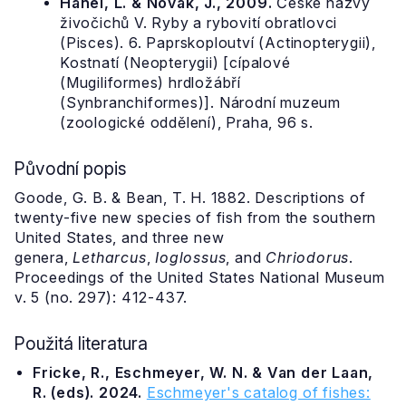
Hanel, L. & Novák, J., 2009.
České názvy
živočichů V. Ryby a rybovití obratlovci
(Pisces). 6. Paprskoploutví (Actinopterygii),
Kostnatí (Neopterygii) [cípalové
(Mugiliformes) hrdložábří
(Synbranchiformes)]. Národní muzeum
(zoologické oddělení), Praha, 96 s.
Původní popis
Goode, G. B. & Bean, T. H. 1882. Descriptions of
twenty-five new species of fish from the southern
United States, and three new
genera,
Letharcus
,
Ioglossus
, and
Chriodorus
.
Proceedings of the United States National Museum
v. 5 (no. 297): 412-437.
Použitá literatura
Fricke, R., Eschmeyer, W. N. & Van der Laan,
R. (eds). 2024.
Eschmeyer's catalog of fishes: