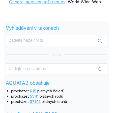
Genera, species, references
. World Wide Web.
Vyhledávání v taxonech
nebo
AQUATAB obsahuje
procházet
615
platných čeledí
procházet
5341
platných rodů
procházet
37612
platných druhů