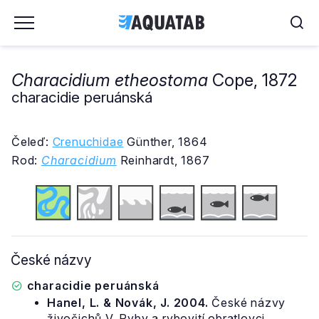
Characidium etheostoma
Cope, 1872
characidie peruánská
Čeleď:
Crenuchidae
Günther, 1864
Rod:
Characidium
Reinhardt, 1867
České názvy
characidie peruánská
Hanel, L. & Novák, J. 2004.
České názvy
živočichů V. Ryby a rybovití obratlovci