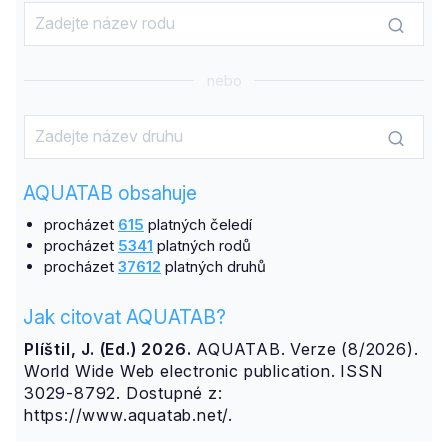
nebo
AQUATAB obsahuje
procházet
615
platných čeledí
procházet
5341
platných rodů
procházet
37612
platných druhů
Jak citovat AQUATAB?
Plíštil, J. (Ed.) 2026.
AQUATAB. Verze (8/2026).
World Wide Web electronic publication. ISSN
3029-8792. Dostupné z:
https://www.aquatab.net/.