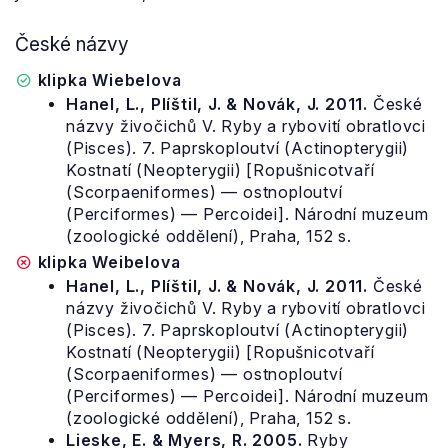
České názvy
klipka Wiebelova
Hanel, L., Plíštil, J. & Novák, J. 2011.
České
názvy živočichů V. Ryby a rybovití obratlovci
(Pisces). 7. Paprskoploutví (Actinopterygii)
Kostnatí (Neopterygii) [Ropušnicotvaří
(Scorpaeniformes) — ostnoploutví
(Perciformes) — Percoidei]. Národní muzeum
(zoologické oddělení), Praha, 152 s.
klipka Weibelova
Hanel, L., Plíštil, J. & Novák, J. 2011.
České
názvy živočichů V. Ryby a rybovití obratlovci
(Pisces). 7. Paprskoploutví (Actinopterygii)
Kostnatí (Neopterygii) [Ropušnicotvaří
(Scorpaeniformes) — ostnoploutví
(Perciformes) — Percoidei]. Národní muzeum
(zoologické oddělení), Praha, 152 s.
Lieske, E. & Myers, R. 2005.
Ryby