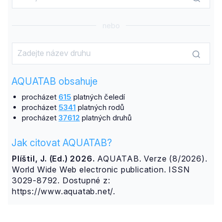
nebo
AQUATAB obsahuje
procházet
615
platných čeledí
procházet
5341
platných rodů
procházet
37612
platných druhů
Jak citovat AQUATAB?
Plíštil, J. (Ed.) 2026.
AQUATAB. Verze (8/2026).
World Wide Web electronic publication. ISSN
3029-8792. Dostupné z:
https://www.aquatab.net/.