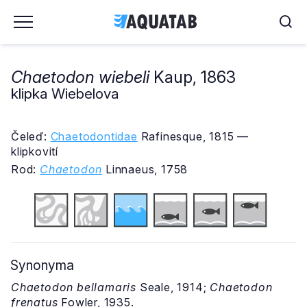
Chaetodon wiebeli
Kaup, 1863
klipka Wiebelova
Čeleď:
Chaetodontidae
Rafinesque, 1815 —
klipkovití
Rod:
Chaetodon
Linnaeus, 1758
Synonyma
Chaetodon bellamaris
Seale, 1914;
Chaetodon
frenatus
Fowler, 1935.