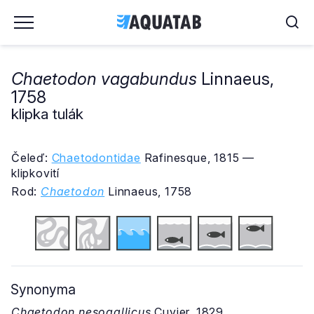
Chaetodon vagabundus
Linnaeus,
1758
klipka tulák
Čeleď:
Chaetodontidae
Rafinesque, 1815 —
klipkovití
Rod:
Chaetodon
Linnaeus, 1758
Synonyma
Chaetodon nesogallicus
Cuvier, 1829.