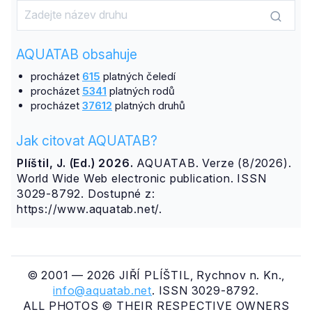
AQUATAB obsahuje
procházet
615
platných čeledí
procházet
5341
platných rodů
procházet
37612
platných druhů
Jak citovat AQUATAB?
Plíštil, J. (Ed.) 2026.
AQUATAB. Verze (8/2026).
World Wide Web electronic publication. ISSN
3029-8792. Dostupné z:
https://www.aquatab.net/.
© 2001 — 2026 JIŘÍ PLÍŠTIL, Rychnov n. Kn.,
info@aquatab.net
. ISSN 3029-8792.
ALL PHOTOS © THEIR RESPECTIVE OWNERS