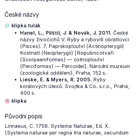
České názvy
klipka tulák
Hanel, L., Plíštil, J. & Novák, J. 2011.
České
názvy živočichů V. Ryby a rybovití obratlovci
(Pisces). 7. Paprskoploutví (Actinopterygii)
Kostnatí (Neopterygii) [Ropušnicotvaří
(Scorpaeniformes) — ostnoploutví
(Perciformes) — Percoidei]. Národní muzeum
(zoologické oddělení), Praha, 152 s.
Lieske, E. & Myers, R. 2005.
Ryby
korálových útesů. Svojtka & Co. s.r.o., Praha,
400 s.
klipka
Původní popis
Linnaeus, C. 1758. Systema Naturae, Ed. X.
(Systema naturae per regna tria naturae, secundum