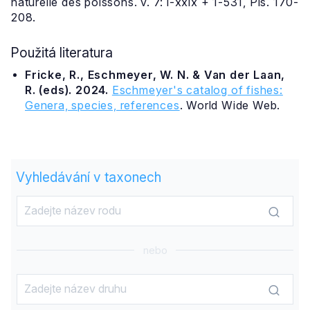
naturelle des poissons. v. 7: i-xxix + 1-531, Pls. 170-
208.
Použitá literatura
Fricke, R., Eschmeyer, W. N. & Van der Laan,
R. (eds). 2024.
Eschmeyer's catalog of fishes:
Genera, species, references
. World Wide Web.
Vyhledávání v taxonech
nebo