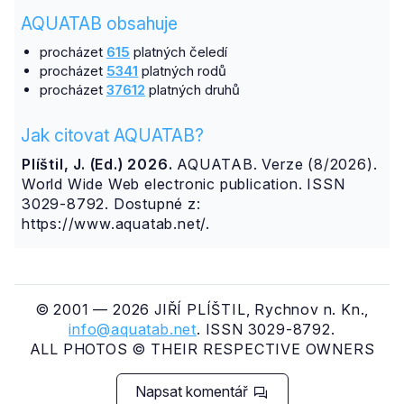
AQUATAB obsahuje
procházet
615
platných čeledí
procházet
5341
platných rodů
procházet
37612
platných druhů
Jak citovat AQUATAB?
Plíštil, J. (Ed.) 2026.
AQUATAB. Verze (8/2026).
World Wide Web electronic publication. ISSN
3029-8792. Dostupné z:
https://www.aquatab.net/.
© 2001 — 2026 JIŘÍ PLÍŠTIL, Rychnov n. Kn.,
info@aquatab.net
. ISSN 3029-8792.
ALL PHOTOS © THEIR RESPECTIVE OWNERS
Napsat komentář