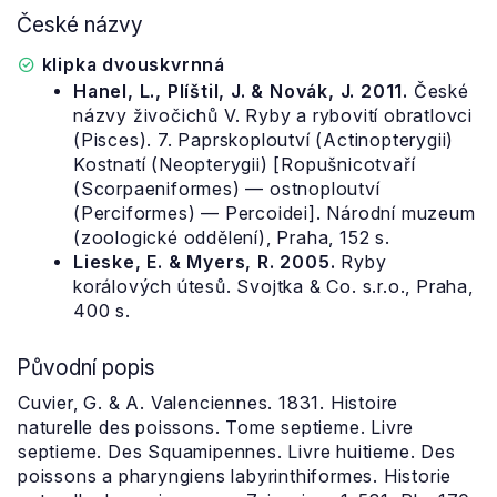
České názvy
klipka dvouskvrnná
Hanel, L., Plíštil, J. & Novák, J. 2011.
České
názvy živočichů V. Ryby a rybovití obratlovci
(Pisces). 7. Paprskoploutví (Actinopterygii)
Kostnatí (Neopterygii) [Ropušnicotvaří
(Scorpaeniformes) — ostnoploutví
(Perciformes) — Percoidei]. Národní muzeum
(zoologické oddělení), Praha, 152 s.
Lieske, E. & Myers, R. 2005.
Ryby
korálových útesů. Svojtka & Co. s.r.o., Praha,
400 s.
Původní popis
Cuvier, G. & A. Valenciennes. 1831. Histoire
naturelle des poissons. Tome septieme. Livre
septieme. Des Squamipennes. Livre huitieme. Des
poissons a pharyngiens labyrinthiformes. Historie