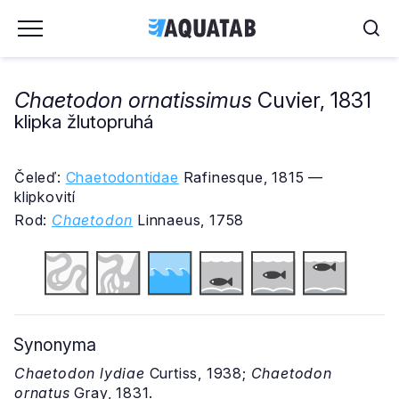
Chaetodon ornatissimus
Cuvier, 1831
klipka žlutopruhá
Čeleď:
Chaetodontidae
Rafinesque, 1815 —
klipkovití
Rod:
Chaetodon
Linnaeus, 1758
Synonyma
Chaetodon lydiae
Curtiss, 1938;
Chaetodon
ornatus
Gray, 1831.