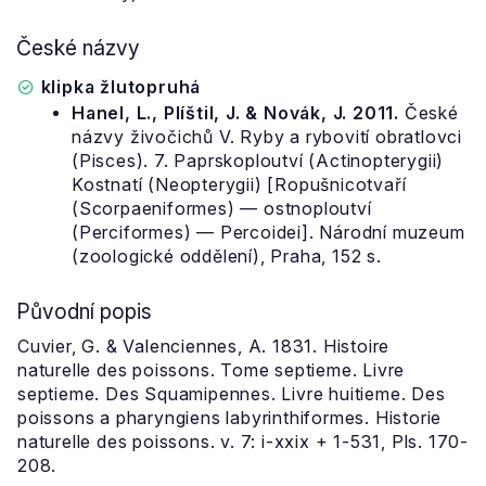
České názvy
klipka žlutopruhá
Hanel, L., Plíštil, J. & Novák, J. 2011.
České
názvy živočichů V. Ryby a rybovití obratlovci
(Pisces). 7. Paprskoploutví (Actinopterygii)
Kostnatí (Neopterygii) [Ropušnicotvaří
(Scorpaeniformes) — ostnoploutví
(Perciformes) — Percoidei]. Národní muzeum
(zoologické oddělení), Praha, 152 s.
Původní popis
Cuvier, G. & Valenciennes, A. 1831. Histoire
naturelle des poissons. Tome septieme. Livre
septieme. Des Squamipennes. Livre huitieme. Des
poissons a pharyngiens labyrinthiformes. Historie
naturelle des poissons. v. 7: i-xxix + 1-531, Pls. 170-
208.