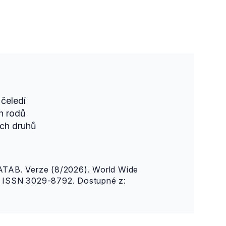
čeledí
h rodů
ch druhů
AB. Verze (8/2026). World Wide
n. ISSN 3029-8792. Dostupné z: