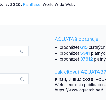
itors. 2026.
FishBase
. World Wide Web.
AQUATAB obsahuje
procházet
615
platných 
procházet
5341
platnýc
procházet
37612
platný
Jak citovat AQUATAB?
Plíštil, J. (Ed.) 2026.
AQUAT
Web electronic publicatio
https://www.aquatab.net/.