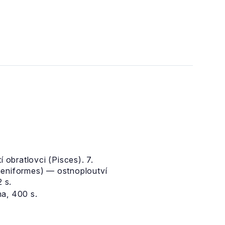
 obratlovci (Pisces). 7.
paeniformes) — ostnoploutví
 s.
ha, 400 s.