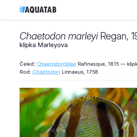
Chaetodon marleyi
Regan, 1
klipka Marleyova
Čeleď:
Chaetodontidae
Rafinesque, 1815 — klipk
Rod:
Chaetodon
Linnaeus, 1758