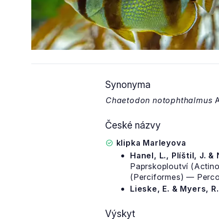
Synonyma
Chaetodon notophthalmus
A
České názvy
klipka Marleyova
Hanel, L., Plíštil, J. &
Paprskoploutví (Actino
(Perciformes) — Percoi
Lieske, E. & Myers, R
Výskyt