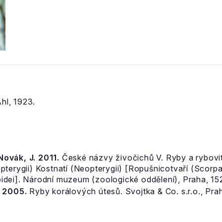
hl, 1923.
 Novák, J. 2011.
České názvy živočichů V. Ryby a rybovití
pterygii) Kostnatí (Neopterygii) [Ropušnicotvaří (Scor
dei]. Národní muzeum (zoologické oddělení), Praha, 152
. 2005.
Ryby korálových útesů. Svojtka & Co. s.r.o., Pra