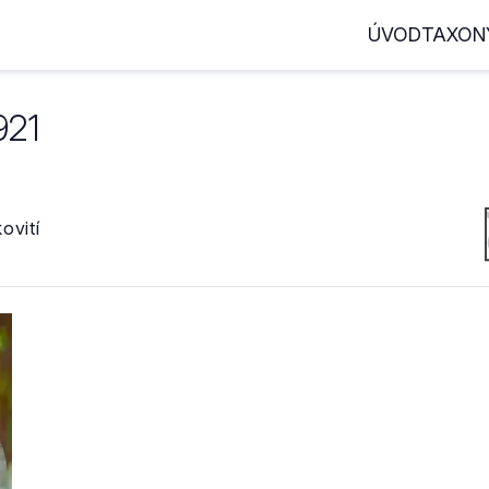
ÚVOD
TAXON
921
ovití