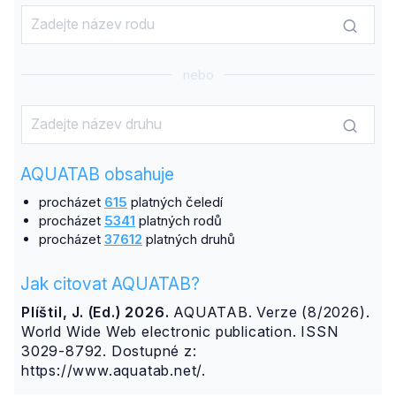
nebo
AQUATAB obsahuje
procházet
615
platných čeledí
procházet
5341
platných rodů
procházet
37612
platných druhů
Jak citovat AQUATAB?
Plíštil, J. (Ed.) 2026.
AQUATAB. Verze (8/2026).
World Wide Web electronic publication. ISSN
3029-8792. Dostupné z:
https://www.aquatab.net/.