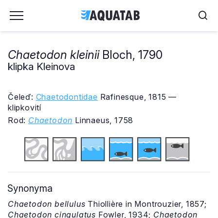
Chaetodon kleinii
Bloch, 1790
klipka Kleinova
Čeleď:
Chaetodontidae
Rafinesque, 1815 —
klipkovití
Rod:
Chaetodon
Linnaeus, 1758
Synonyma
Chaetodon bellulus
Thiollière in Montrouzier, 1857;
Chaetodon cingulatus
Fowler, 1934;
Chaetodon