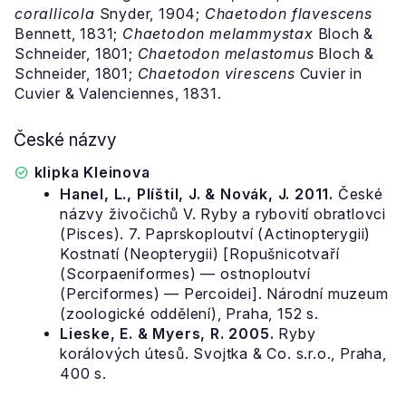
corallicola
Snyder, 1904;
Chaetodon flavescens
Bennett, 1831;
Chaetodon melammystax
Bloch &
Schneider, 1801;
Chaetodon melastomus
Bloch &
Schneider, 1801;
Chaetodon virescens
Cuvier in
Cuvier & Valenciennes, 1831.
České názvy
klipka Kleinova
Hanel, L., Plíštil, J. & Novák, J. 2011.
České
názvy živočichů V. Ryby a rybovití obratlovci
(Pisces). 7. Paprskoploutví (Actinopterygii)
Kostnatí (Neopterygii) [Ropušnicotvaří
(Scorpaeniformes) — ostnoploutví
(Perciformes) — Percoidei]. Národní muzeum
(zoologické oddělení), Praha, 152 s.
Lieske, E. & Myers, R. 2005.
Ryby
korálových útesů. Svojtka & Co. s.r.o., Praha,
400 s.