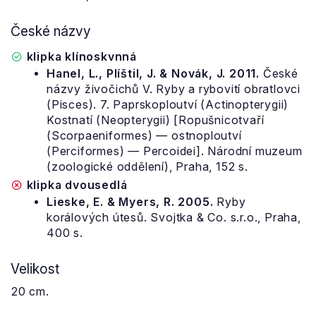
České názvy
klipka klínoskvnná
Hanel, L., Plíštil, J. & Novák, J. 2011.
České
názvy živočichů V. Ryby a rybovití obratlovci
(Pisces). 7. Paprskoploutví (Actinopterygii)
Kostnatí (Neopterygii) [Ropušnicotvaří
(Scorpaeniformes) — ostnoploutví
(Perciformes) — Percoidei]. Národní muzeum
(zoologické oddělení), Praha, 152 s.
klipka dvousedlá
Lieske, E. & Myers, R. 2005.
Ryby
korálových útesů. Svojtka & Co. s.r.o., Praha,
400 s.
Velikost
20 cm.