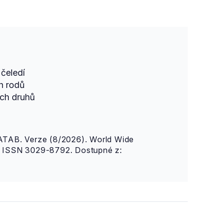
čeledí
h rodů
ch druhů
AB. Verze (8/2026). World Wide
n. ISSN 3029-8792. Dostupné z: