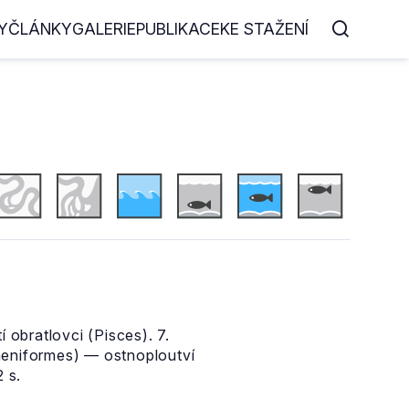
Y
ČLÁNKY
GALERIE
PUBLIKACE
KE STAŽENÍ
 obratlovci (Pisces). 7.
paeniformes) — ostnoploutví
 s.