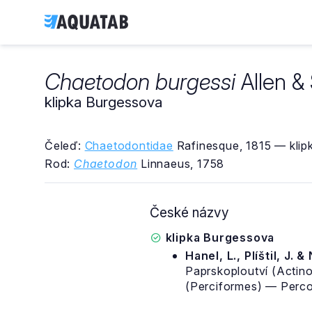
Chaetodon burgessi
Allen & 
klipka Burgessova
Čeleď:
Chaetodontidae
Rafinesque, 1815 — klipk
Rod:
Chaetodon
Linnaeus, 1758
České názvy
klipka Burgessova
Hanel, L., Plíštil, J. &
Paprskoploutví (Actino
(Perciformes) — Percoi