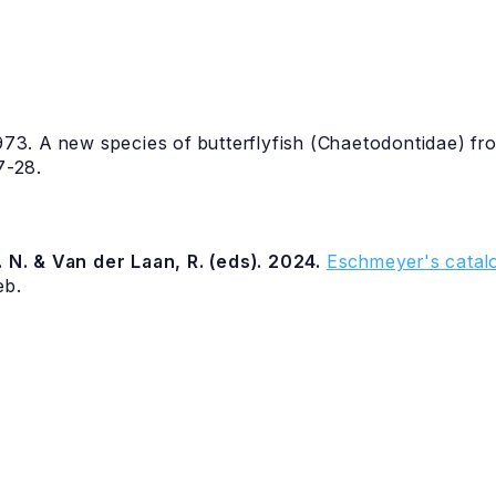
1973. A new species of butterflyfish (Chaetodontidae) fr
7-28.
 N. & Van der Laan, R. (eds). 2024.
Eschmeyer's catalo
eb.