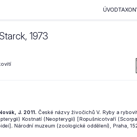
ÚVOD
TAXON
Starck, 1973
ovití
 Novák, J. 2011.
České názvy živočichů V. Ryby a rybovití
pterygii) Kostnatí (Neopterygii) [Ropušnicotvaří (Scor
dei]. Národní muzeum (zoologické oddělení), Praha, 152