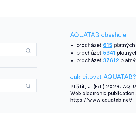
AQUATAB obsahuje
procházet
615
platných 
procházet
5341
platnýc
procházet
37612
platný
Jak citovat AQUATAB?
Plíštil, J. (Ed.) 2026.
AQUAT
Web electronic publicatio
https://www.aquatab.net/.