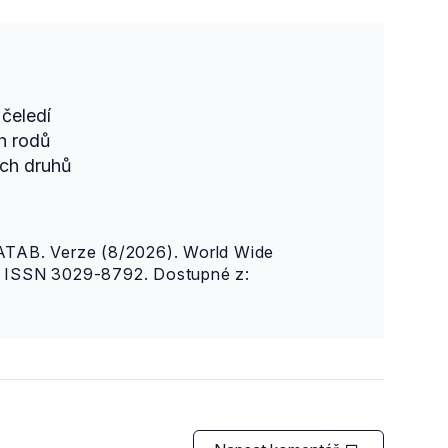
čeledí
h rodů
ch druhů
AB. Verze (8/2026). World Wide
n. ISSN 3029-8792. Dostupné z: