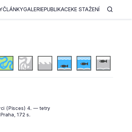
Y
ČLÁNKY
GALERIE
PUBLIKACE
KE STAŽENÍ
ci (Pisces) 4. — tetry
Praha, 172 s.