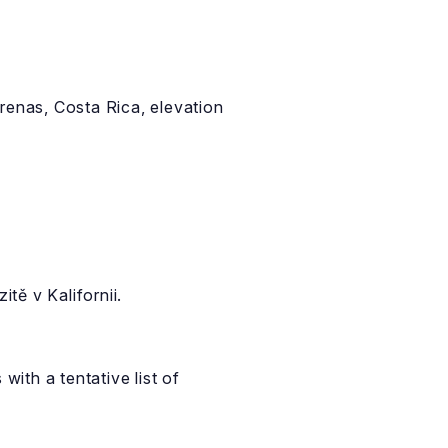
renas, Costa Rica, elevation
tě v Kalifornii.
ith a tentative list of