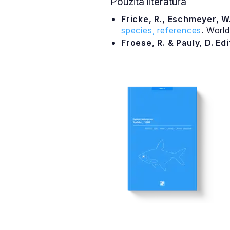
Použitá literatura
Fricke, R., Eschmeyer, W.
species, references
. Worl
Froese, R. & Pauly, D. Ed