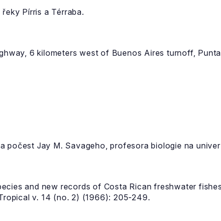
řeky Pírris a Térraba.
ighway, 6 kilometers west of Buenos Aires turnoff, Punta
 počest Jay M. Savageho, profesora biologie na univerzi
cies and new records of Costa Rican freshwater fishes w
Tropical v. 14 (no. 2) (1966): 205-249.