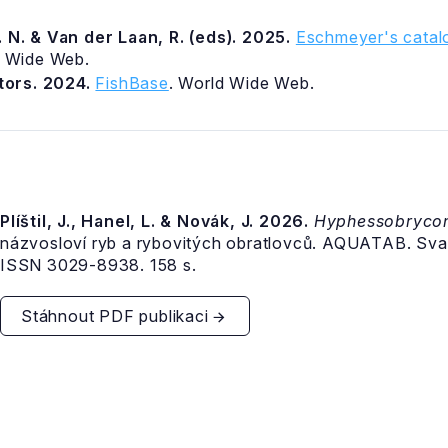
 N. & Van der Laan, R. (eds). 2025.
Eschmeyer's catalo
d Wide Web.
itors. 2024.
FishBase
. World Wide Web.
Plíštil, J., Hanel, L. & Novák, J. 2026.
Hyphessobryco
názvosloví ryb a rybovitých obratlovců. AQUATAB. Sva
ISSN 3029-8938. 158 s.
Stáhnout PDF publikaci