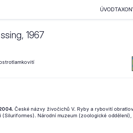
ÚVOD
TAXON
ssing, 1967
strotlamkovití
 2004.
České názvy živočichů V. Ryby a rybovití obratlov
 (Siluriformes). Národní muzeum (zoologické oddělení), 