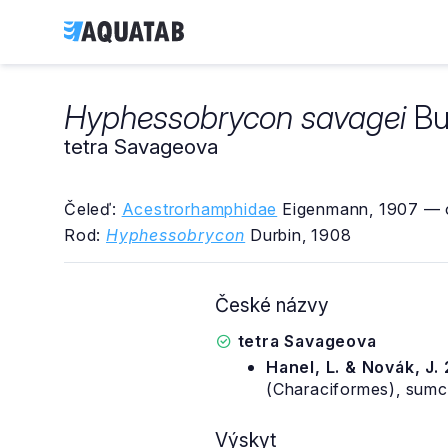
Hyphessobrycon savagei
Bu
tetra Savageova
Čeleď:
Acestrorhamphidae
Eigenmann, 1907 — o
Rod:
Hyphessobrycon
Durbin, 1908
České názvy
tetra Savageova
Hanel, L. & Novák, J.
(Characiformes), sumci
Výskyt