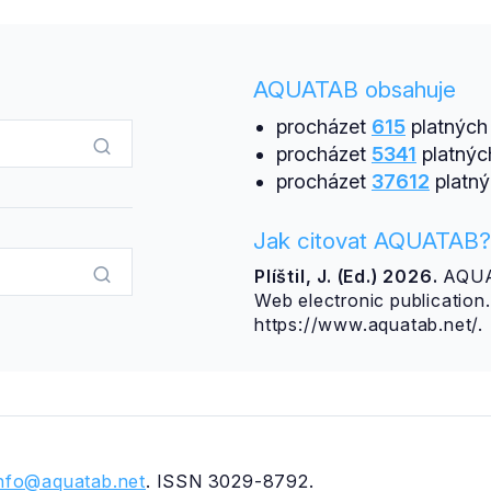
AQUATAB obsahuje
procházet
615
platných 
procházet
5341
platnýc
procházet
37612
platný
Jak citovat AQUATAB?
Plíštil, J. (Ed.) 2026.
AQUAT
Web electronic publicatio
https://www.aquatab.net/.
info@aquatab.net
. ISSN 3029-8792.