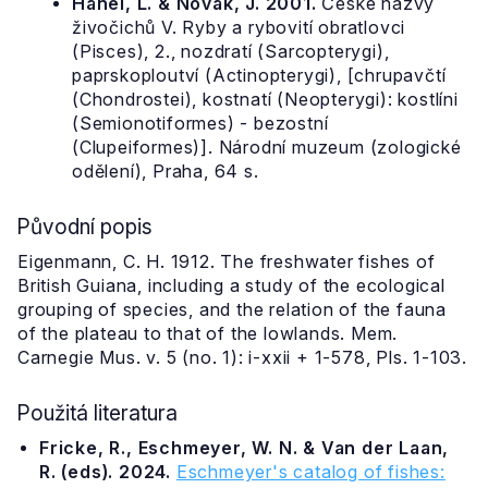
Hanel, L. & Novák, J. 2001.
České názvy
živočichů V. Ryby a rybovití obratlovci
(Pisces), 2., nozdratí (Sarcopterygi),
paprskoploutví (Actinopterygi), [chrupavčtí
(Chondrostei), kostnatí (Neopterygi): kostlíni
(Semionotiformes) - bezostní
(Clupeiformes)]. Národní muzeum (zologické
odělení), Praha, 64 s.
Původní popis
Eigenmann, C. H. 1912. The freshwater fishes of
British Guiana, including a study of the ecological
grouping of species, and the relation of the fauna
of the plateau to that of the lowlands. Mem.
Carnegie Mus. v. 5 (no. 1): i-xxii + 1-578, Pls. 1-103.
Použitá literatura
Fricke, R., Eschmeyer, W. N. & Van der Laan,
R. (eds). 2024.
Eschmeyer's catalog of fishes: