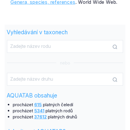
Genera, species, references
. World Wide Web.
Vyhledávání v taxonech
nebo
AQUATAB obsahuje
procházet
615
platných čeledí
procházet
5341
platných rodů
procházet
37612
platných druhů