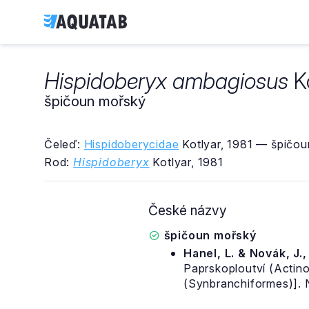
Hispidoberyx ambagiosus
Ko
špičoun mořský
Čeleď:
Hispidoberycidae
Kotlyar, 1981 — špičou
Rod:
Hispidoberyx
Kotlyar, 1981
České názvy
špičoun mořský
Hanel, L. & Novák, J.
Paprskoploutví (Actinop
(Synbranchiformes)]. 