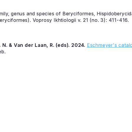
amily, genus and species of Beryciformes, Hispidoberyci
eryciformes). Voprosy Ikhtiologii v. 21 (no. 3): 411-416.
 N. & Van der Laan, R. (eds). 2024.
Eschmeyer's catalo
eb.