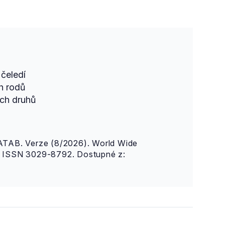
čeledí
h rodů
ch druhů
AB. Verze (8/2026). World Wide
n. ISSN 3029-8792. Dostupné z: