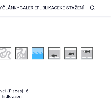
Y
ČLÁNKY
GALERIE
PUBLIKACE
KE STAŽENÍ
ci (Pisces). 6.
) hrdložábří