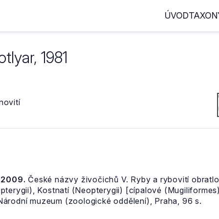
ÚVOD
TAXON
tlyar, 1981
novití
, 2009.
České názvy živočichů V. Ryby a rybovití obratlov
terygii), Kostnatí (Neopterygii) [cípalové (Mugiliformes
Národní muzeum (zoologické oddělení), Praha, 96 s.