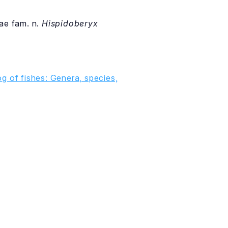
dae fam. n.
Hispidoberyx
g of fishes: Genera, species,