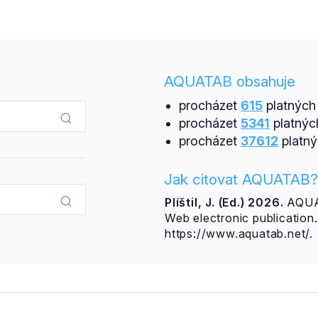
AQUATAB obsahuje
procházet
615
platných 
procházet
5341
platnýc
procházet
37612
platný
Jak citovat AQUATAB?
Plíštil, J. (Ed.) 2026.
AQUAT
Web electronic publicatio
https://www.aquatab.net/.