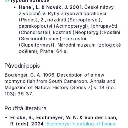
rypoun Batesův
Hanel, L. & Novák, J. 2001.
České názvy
živočichů V. Ryby a rybovití obratlovci
(Pisces), 2., nozdratí (Sarcopterygi),
paprskoploutví (Actinopterygi), [chrupavčtí
(Chondrostei), kostnatí (Neopterygi): kostlíni
(Semionotiformes) - bezostní
(Clupeiformes)]. Národní muzeum (zologické
odělení), Praha, 64 s.
Původní popis
Boulenger, G. A. 1906. Description of a new
mormyrid fish from South Cameroon. Annals and
Magazine of Natural History (Series 7) v. 18 (no.
103): 36-37.
Použitá literatura
Fricke, R., Eschmeyer, W. N. & Van der Laan,
R. (eds). 2024.
Eschmeyer's catalog of fishes: