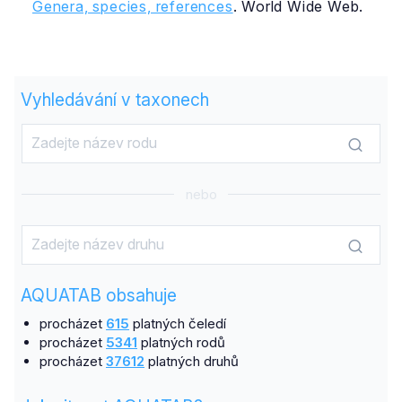
Genera, species, references
. World Wide Web.
Vyhledávání v taxonech
nebo
AQUATAB obsahuje
procházet
615
platných čeledí
procházet
5341
platných rodů
procházet
37612
platných druhů