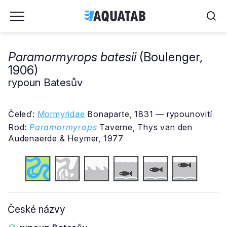
Paramormyrops batesii
(Boulenger,
1906)
rypoun Batesův
Čeleď:
Mormyridae
Bonaparte, 1831 — rypounovití
Rod:
Paramormyrops
Taverne, Thys van den
Audenaerde & Heymer, 1977
České názvy