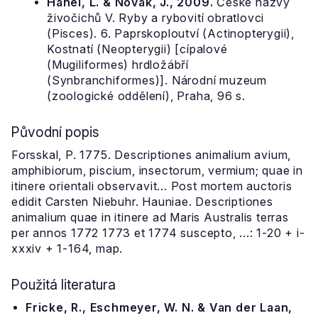
Hanel, L. & Novák, J., 2009.
České názvy
živočichů V. Ryby a rybovití obratlovci
(Pisces). 6. Paprskoploutví (Actinopterygii),
Kostnatí (Neopterygii) [cípalové
(Mugiliformes) hrdložábří
(Synbranchiformes)]. Národní muzeum
(zoologické oddělení), Praha, 96 s.
Původní popis
Forsskal, P. 1775. Descriptiones animalium avium,
amphibiorum, piscium, insectorum, vermium; quae in
itinere orientali observavit... Post mortem auctoris
edidit Carsten Niebuhr. Hauniae. Descriptiones
animalium quae in itinere ad Maris Australis terras
per annos 1772 1773 et 1774 suscepto, ...: 1-20 + i-
xxxiv + 1-164, map.
Použitá literatura
Fricke, R., Eschmeyer, W. N. & Van der Laan,