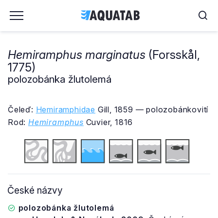
Hemiramphus marginatus
(Forsskål,
1775)
polozobánka žlutolemá
Čeleď:
Hemiramphidae
Gill, 1859 — polozobánkovití
Rod:
Hemiramphus
Cuvier, 1816
České názvy
polozobánka žlutolemá