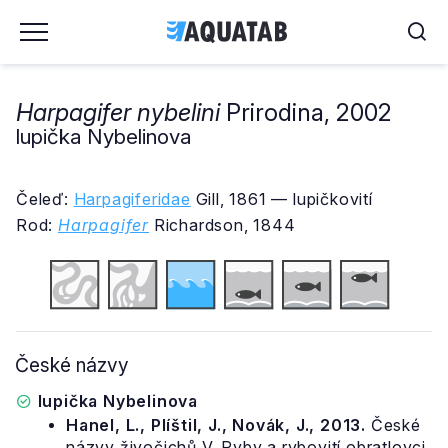
Harpagifer nybelini
Prirodina, 2002
lupička Nybelinova
Čeleď:
Harpagiferidae
Gill, 1861 — lupičkovití
Rod:
Harpagifer
Richardson, 1844
České názvy
lupička Nybelinova
Hanel, L., Plíštil, J., Novák, J., 2013.
České
názvy živočichů V. Ryby a rybovití obratlovci