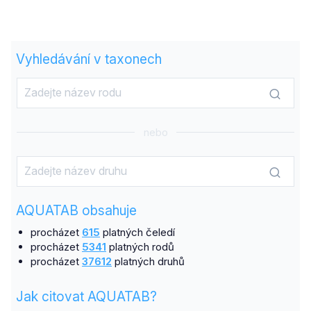
Vyhledávání v taxonech
nebo
AQUATAB obsahuje
procházet
615
platných čeledí
procházet
5341
platných rodů
procházet
37612
platných druhů
Jak citovat AQUATAB?