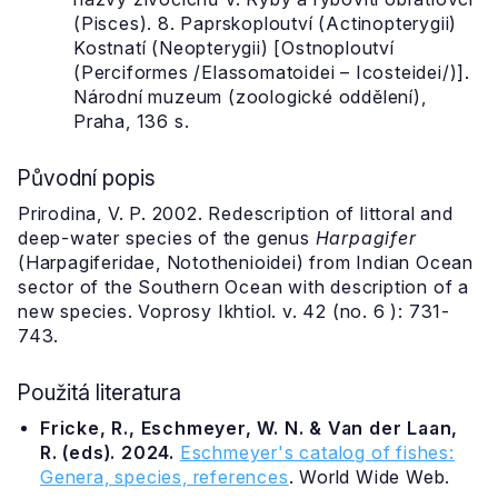
(Pisces). 8. Paprskoploutví (Actinopterygii)
Kostnatí (Neopterygii) [Ostnoploutví
(Perciformes /Elassomatoidei – Icosteidei/)].
Národní muzeum (zoologické oddělení),
Praha, 136 s.
Původní popis
Prirodina, V. P. 2002. Redescription of littoral and
deep-water species of the genus
Harpagifer
(Harpagiferidae, Notothenioidei) from Indian Ocean
sector of the Southern Ocean with description of a
new species. Voprosy Ikhtiol. v. 42 (no. 6 ): 731-
743.
Použitá literatura
Fricke, R., Eschmeyer, W. N. & Van der Laan,
R. (eds). 2024.
Eschmeyer's catalog of fishes:
Genera, species, references
. World Wide Web.