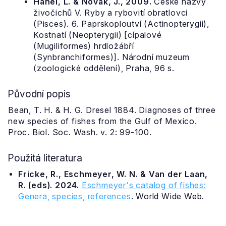
Hanel, L. & Novák, J., 2009.
České názvy
živočichů V. Ryby a rybovití obratlovci
(Pisces). 6. Paprskoploutví (Actinopterygii),
Kostnatí (Neopterygii) [cípalové
(Mugiliformes) hrdložábří
(Synbranchiformes)]. Národní muzeum
(zoologické oddělení), Praha, 96 s.
Původní popis
Bean, T. H. & H. G. Dresel 1884. Diagnoses of three
new species of fishes from the Gulf of Mexico.
Proc. Biol. Soc. Wash. v. 2: 99-100.
Použitá literatura
Fricke, R., Eschmeyer, W. N. & Van der Laan,
R. (eds). 2024.
Eschmeyer's catalog of fishes:
Genera, species, references
. World Wide Web.