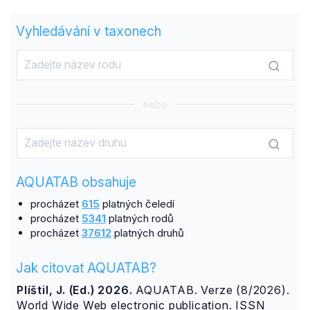
Vyhledávání v taxonech
nebo
AQUATAB obsahuje
procházet
615
platných čeledí
procházet
5341
platných rodů
procházet
37612
platných druhů
Jak citovat AQUATAB?
Plíštil, J. (Ed.) 2026.
AQUATAB. Verze (8/2026).
World Wide Web electronic publication. ISSN