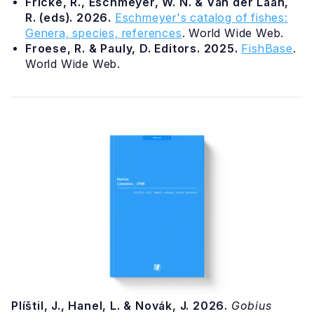
Fricke, R., Eschmeyer, W. N. & Van der Laan,
R. (eds). 2026.
Eschmeyer's catalog of fishes:
Genera, species, references
. World Wide Web.
Froese, R. & Pauly, D. Editors. 2025.
FishBase
.
World Wide Web.
Plíštil, J., Hanel, L. & Novák, J. 2026.
Gobius