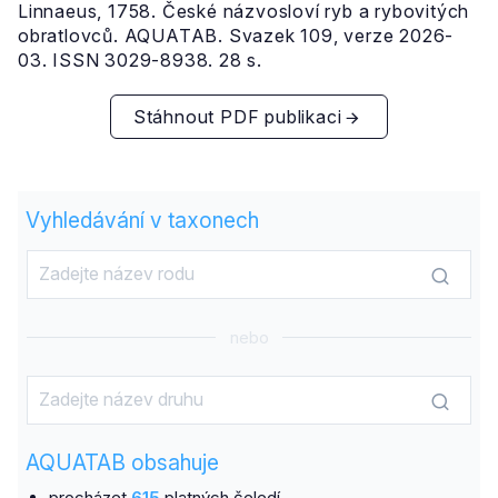
Linnaeus, 1758. České názvosloví ryb a rybovitých
obratlovců. AQUATAB. Svazek 109, verze 2026-
03. ISSN 3029-8938. 28 s.
Stáhnout PDF publikaci
Vyhledávání v taxonech
nebo
AQUATAB obsahuje
procházet
615
platných čeledí