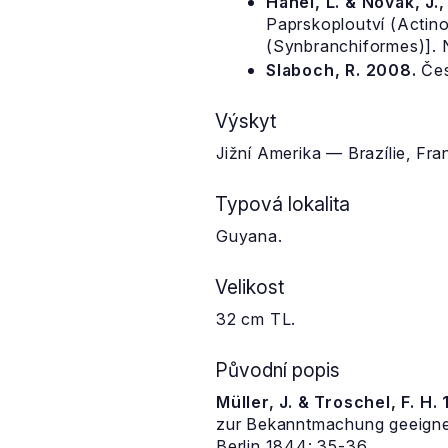
Hanel, L. & Novák, J.
Paprskoploutví (Actinop
(Synbranchiformes)]. 
Slaboch, R. 2008.
Čes
Výskyt
Jižní Amerika — Brazílie, F
Typová lokalita
Guyana.
Velikost
32 cm TL.
Původní popis
Müller, J. & Troschel, F. H. 
zur Bekanntmachung geeigne
Berlin 1844: 35-36.