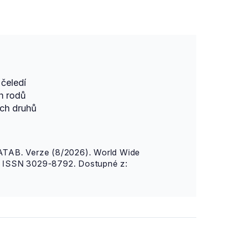
čeledí
h rodů
ch druhů
AB. Verze (8/2026). World Wide
n. ISSN 3029-8792. Dostupné z: