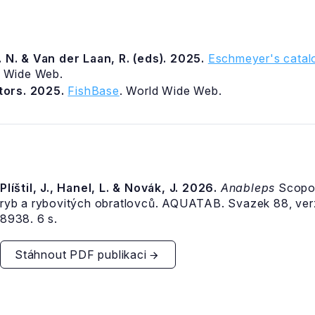
 N. & Van der Laan, R. (eds). 2025.
Eschmeyer's catalo
d Wide Web.
itors. 2025.
FishBase
. World Wide Web.
Plíštil, J., Hanel, L. & Novák, J. 2026.
Anableps
Scopol
ryb a rybovitých obratlovců. AQUATAB. Svazek 88, ve
8938. 6 s.
Stáhnout PDF publikaci