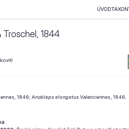
ÚVOD
TAXON
 Troschel, 1844
kovití
iennes, 1846;
Anableps elongatus
Valenciennes, 1846.
ná