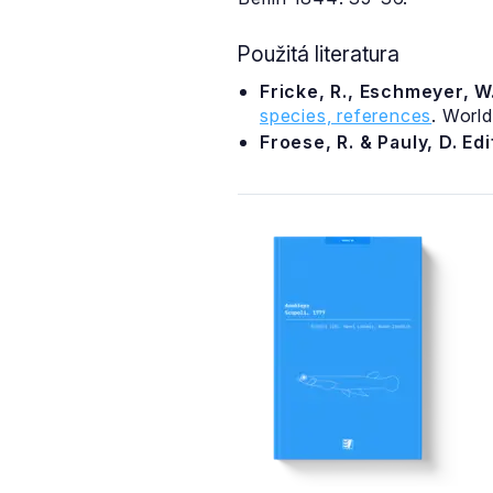
Použitá literatura
Fricke, R., Eschmeyer, W.
species, references
. Worl
Froese, R. & Pauly, D. Ed