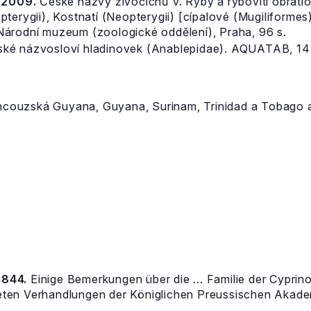
, 2009.
České názvy živočichů V. Ryby a rybovití obratlov
terygii), Kostnatí (Neopterygii) [cípalové (Mugiliformes
Národní muzeum (zoologické oddělení), Praha, 96 s.
ké názvosloví hladinovek (Anablepidae). AQUATAB, 14 
rancouzská Guyana, Guyana, Surinam, Trinidad a Tobago 
1844.
Einige Bemerkungen über die ... Familie der Cyprino
ten Verhandlungen der Königlichen Preussischen Akade