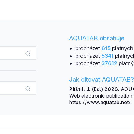
AQUATAB obsahuje
procházet
615
platných 
procházet
5341
platnýc
procházet
37612
platný
Jak citovat AQUATAB?
Plíštil, J. (Ed.) 2026.
AQUAT
Web electronic publicatio
https://www.aquatab.net/.