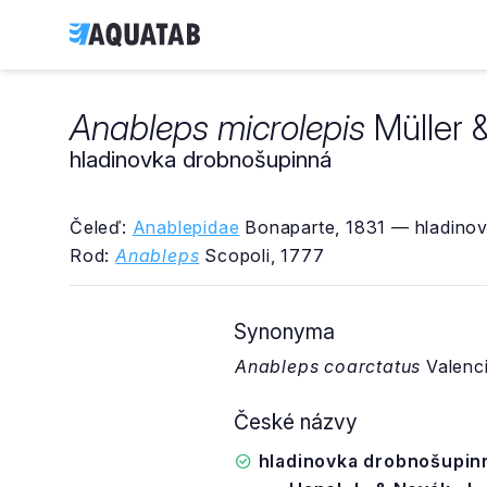
Anableps microlepis
Müller &
hladinovka drobnošupinná
Čeleď:
Anablepidae
Bonaparte, 1831 — hladinov
Rod:
Anableps
Scopoli, 1777
Synonyma
Anableps coarctatus
Valenc
České názvy
hladinovka drobnošupin