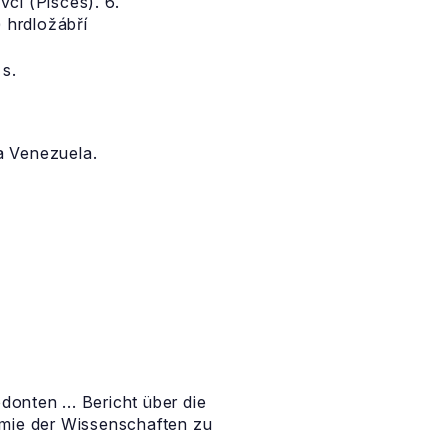
ci (Pisces). 6.
) hrdložábří
s.
a Venezuela.
donten ... Bericht über die
mie der Wissenschaften zu