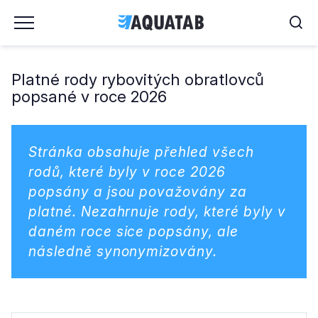
Platné rody rybovitých obratlovců
popsané v roce 2026
Stránka obsahuje přehled všech
rodů, které byly v roce 2026
popsány a jsou považovány za
platné. Nezahrnuje rody, které byly v
daném roce sice popsány, ale
následně synonymizovány.