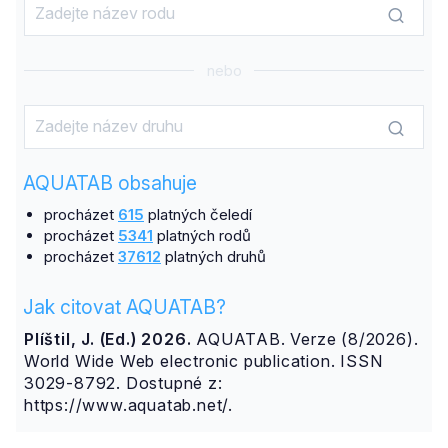
nebo
AQUATAB obsahuje
procházet
615
platných čeledí
procházet
5341
platných rodů
procházet
37612
platných druhů
Jak citovat AQUATAB?
Plíštil, J. (Ed.) 2026.
AQUATAB. Verze (8/2026).
World Wide Web electronic publication. ISSN
3029-8792. Dostupné z:
https://www.aquatab.net/.