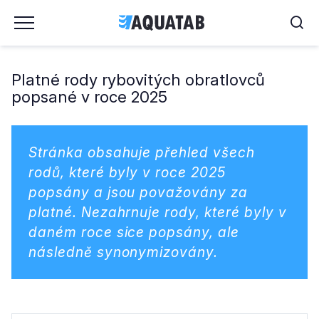
Platné rody rybovitých obratlovců
popsané v roce 2025
Stránka obsahuje přehled všech
rodů, které byly v roce 2025
popsány a jsou považovány za
platné. Nezahrnuje rody, které byly v
daném roce sice popsány, ale
následně synonymizovány.