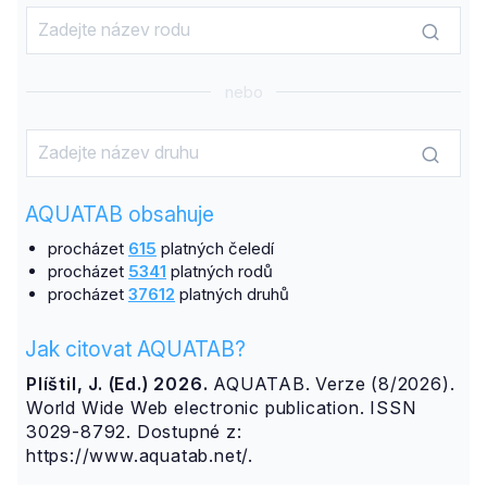
nebo
AQUATAB obsahuje
procházet
615
platných čeledí
procházet
5341
platných rodů
procházet
37612
platných druhů
Jak citovat AQUATAB?
Plíštil, J. (Ed.) 2026.
AQUATAB. Verze (8/2026).
World Wide Web electronic publication. ISSN
3029-8792. Dostupné z:
https://www.aquatab.net/.