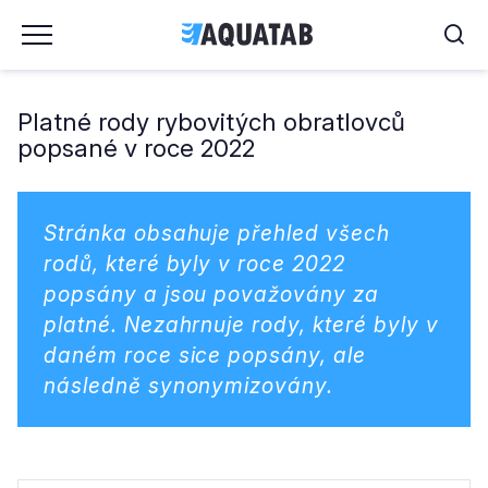
Platné rody rybovitých obratlovců
popsané v roce 2022
Stránka obsahuje přehled všech
rodů, které byly v roce 2022
popsány a jsou považovány za
platné. Nezahrnuje rody, které byly v
daném roce sice popsány, ale
následně synonymizovány.