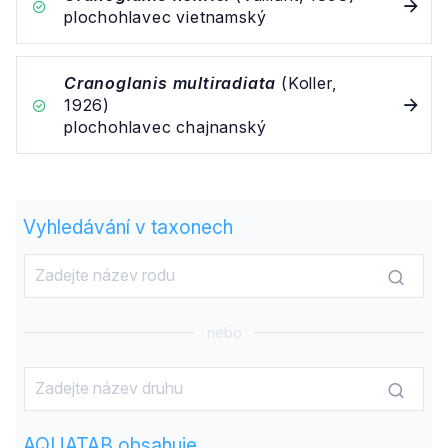
plochohlavec vietnamský
Cranoglanis multiradiata
(Koller,
1926)
plochohlavec chajnanský
Vyhledávání v taxonech
nebo
AQUATAB obsahuje