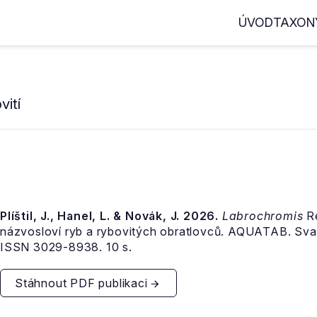
ÚVOD
TAXON
ití
Plíštil, J., Hanel, L. & Novák, J. 2026.
Labrochromis
Re
názvosloví ryb a rybovitých obratlovců. AQUATAB. Sva
ISSN 3029-8938. 10 s.
Stáhnout PDF publikaci