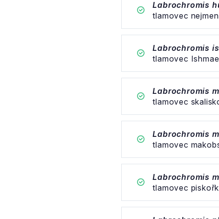
Labrochromis hu
tlamovec nejmen
Labrochromis i
tlamovec Ishmae
Labrochromis 
tlamovec skalis
Labrochromis m
tlamovec makob
Labrochromis m
tlamovec piskoř