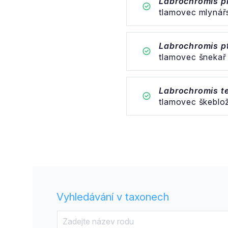
Labrochromis 
tlamovec mlynář
Labrochromis pt
tlamovec šnekař
Labrochromis te
tlamovec škeblo
Vyhledávání v taxonech