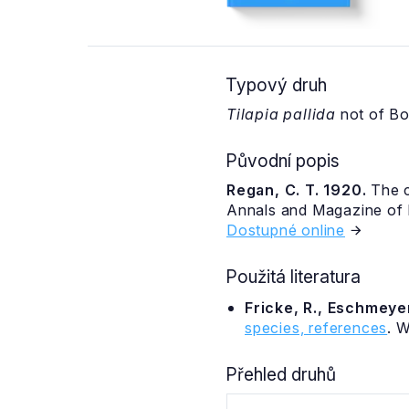
Typový druh
Tilapia pallida
not of Bo
Původní popis
Regan, C. T. 1920.
The c
Annals and Magazine of Na
Dostupné online
Použitá literatura
Fricke, R., Eschmeyer
species, references
. 
Přehled druhů