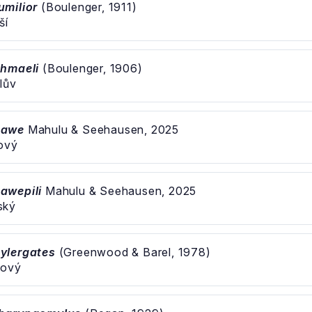
milior
(Boulenger, 1911)
ší
shmaeli
(Boulenger, 1906)
lův
mawe
Mahulu & Seehausen, 2025
kový
awepili
Mahulu & Seehausen, 2025
ský
ylergates
(Greenwood & Barel, 1978)
kový