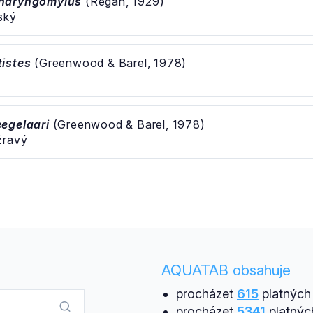
pharyngomylus
(Regan, 1929)
ský
istes
(Greenwood & Barel, 1978)
egelaari
(Greenwood & Barel, 1978)
žravý
AQUATAB obsahuje
procházet
615
platných 
procházet
5341
platnýc