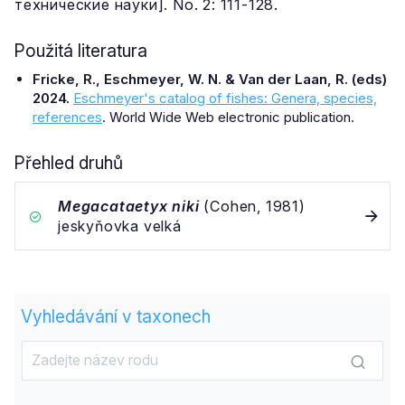
технические науки]. No. 2: 111-128.
Použitá literatura
Fricke, R., Eschmeyer, W. N. & Van der Laan, R. (eds)
2024.
Eschmeyer's catalog of fishes: Genera, species,
references
. World Wide Web electronic publication.
Přehled druhů
Megacataetyx niki
(Cohen, 1981)
jeskyňovka velká
Vyhledávání v taxonech