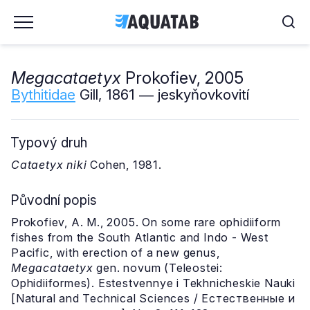
Megacataetyx
Prokofiev, 2005
Bythitidae
Gill, 1861 ― jeskyňovkovití
Typový druh
Cataetyx niki
Cohen, 1981.
Původní popis
Prokofiev, A. M., 2005. On some rare ophidiiform
fishes from the South Atlantic and Indo - West
Pacific, with erection of a new genus,
Megacataetyx
gen. novum (Teleostei:
Ophidiiformes). Estestvennye i Tekhnicheskie Nauki
[Natural and Technical Sciences / Естественные и