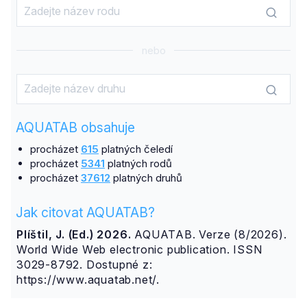
nebo
AQUATAB obsahuje
procházet
615
platných čeledí
procházet
5341
platných rodů
procházet
37612
platných druhů
Jak citovat AQUATAB?
Plíštil, J. (Ed.) 2026.
AQUATAB. Verze (8/2026).
World Wide Web electronic publication. ISSN
3029-8792. Dostupné z:
https://www.aquatab.net/.