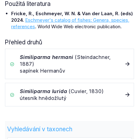
Použitá literatura
Fricke, R., Eschmeyer, W. N. & Van der Laan, R. (eds)
2024.
Eschmeyer's catalog of fishes: Genera, species,
references
. World Wide Web electronic publication.
Přehled druhů
Similiparma hermani
(Steindachner,
1887)
sapínek Hermanův
Similiparma lurida
(Cuvier, 1830)
útesník hnědožlutý
Vyhledávání v taxonech