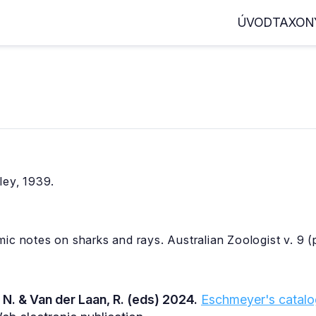
ÚVOD
TAXON
ley, 1939.
ic notes on sharks and rays. Australian Zoologist v. 9 (
 N. & Van der Laan, R. (eds) 2024.
Eschmeyer's catalog