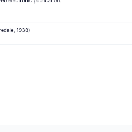
b electronic publication.
redale, 1938)