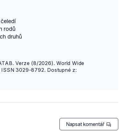
čeledí
h rodů
ch druhů
AB. Verze (8/2026). World Wide
n. ISSN 3029-8792. Dostupné z:
Napsat komentář