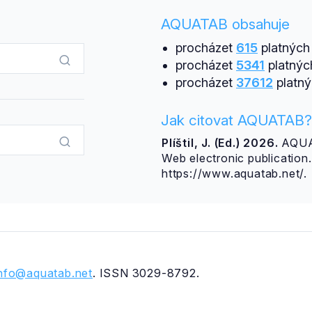
AQUATAB obsahuje
procházet
615
platných 
procházet
5341
platnýc
procházet
37612
platný
Jak citovat AQUATAB?
Plíštil, J. (Ed.) 2026.
AQUAT
Web electronic publicatio
https://www.aquatab.net/.
info@aquatab.net
. ISSN 3029-8792.