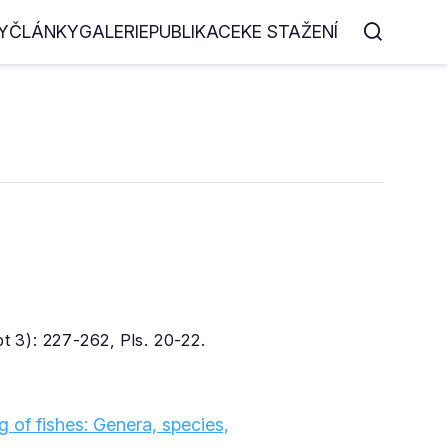
Y
ČLÁNKY
GALERIE
PUBLIKACE
KE STAŽENÍ
pt 3): 227-262, Pls. 20-22.
 of fishes: Genera, species,