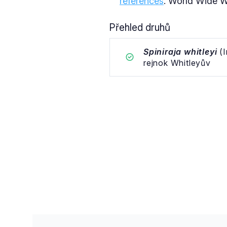
references
. World Wide We
Přehled druhů
Spiniraja whitleyi
(I
rejnok Whitleyův