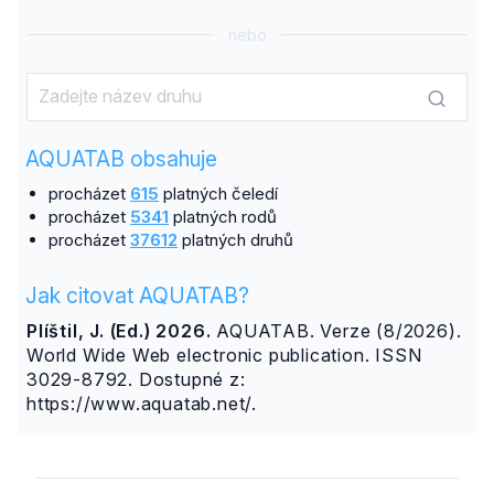
nebo
AQUATAB obsahuje
procházet
615
platných čeledí
procházet
5341
platných rodů
procházet
37612
platných druhů
Jak citovat AQUATAB?
Plíštil, J. (Ed.) 2026.
AQUATAB. Verze (8/2026).
World Wide Web electronic publication. ISSN
3029-8792. Dostupné z:
https://www.aquatab.net/.