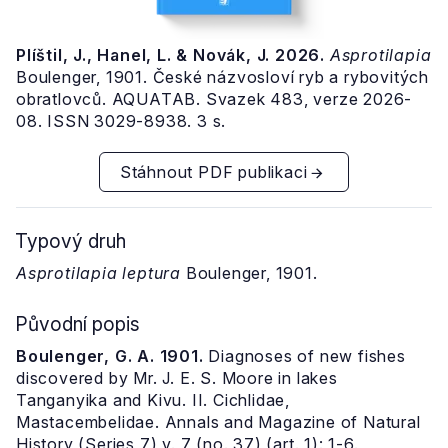
Plíštil, J., Hanel, L. & Novák, J. 2026.
Asprotilapia
Boulenger, 1901. České názvosloví ryb a rybovitých
obratlovců. AQUATAB. Svazek 483, verze 2026-
08. ISSN 3029-8938. 3 s.
Stáhnout PDF publikaci
Typový druh
Asprotilapia leptura
Boulenger, 1901.
Původní popis
Boulenger, G. A. 1901.
Diagnoses of new fishes
discovered by Mr. J. E. S. Moore in lakes
Tanganyika and Kivu. II. Cichlidae,
Mastacembelidae. Annals and Magazine of Natural
History (Series 7) v. 7 (no. 37) (art. 1): 1-6.