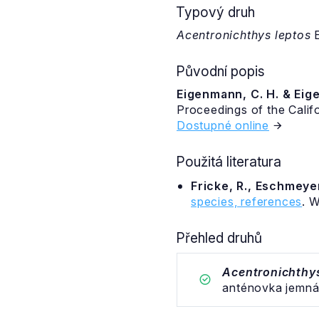
Typový druh
Acentronichthys leptos
E
Původní popis
Eigenmann, C. H. & Eig
Proceedings of the Calif
Dostupné online
Použitá literatura
Fricke, R., Eschmeyer
species, references
. 
Přehled druhů
Acentronichthys
anténovka jemn