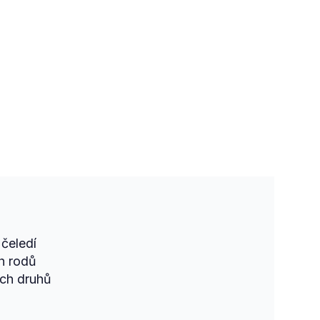
čeledí
h rodů
ch druhů