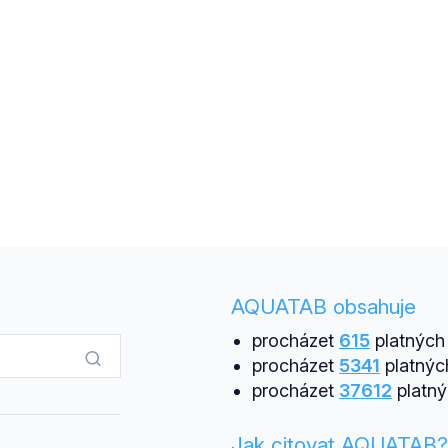
AQUATAB obsahuje
procházet
615
platných 
procházet
5341
platnýc
procházet
37612
platný
Jak citovat AQUATAB?