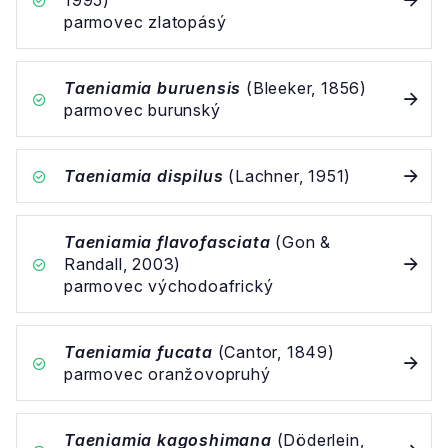
1995)
parmovec zlatopásý
Taeniamia buruensis
(Bleeker, 1856)
parmovec burunský
Taeniamia dispilus
(Lachner, 1951)
Taeniamia flavofasciata
(Gon &
Randall, 2003)
parmovec východoafrický
Taeniamia fucata
(Cantor, 1849)
parmovec oranžovopruhý
Taeniamia kagoshimana
(Döderlein,