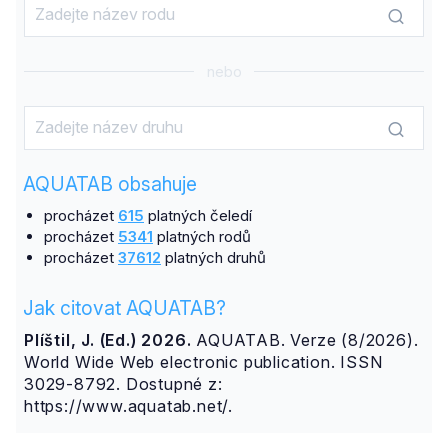
nebo
AQUATAB obsahuje
procházet
615
platných čeledí
procházet
5341
platných rodů
procházet
37612
platných druhů
Jak citovat AQUATAB?
Plíštil, J. (Ed.) 2026.
AQUATAB. Verze (8/2026).
World Wide Web electronic publication. ISSN
3029-8792. Dostupné z:
https://www.aquatab.net/.