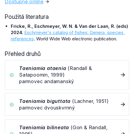
Dostupné online
Použitá literatura
Fricke, R., Eschmeyer, W. N. & Van der Laan, R. (eds)
2024.
Eschmeyer's catalog of fishes: Genera, species,
references
. World Wide Web electronic publication.
Přehled druhů
Taeniamia ataenia
(Randall &
Satapoomin, 1999)
parmovec andamanský
Taeniamia biguttata
(Lachner, 1951)
parmovec dvouskvrnný
Taeniamia bilineata
(Gon & Randall,