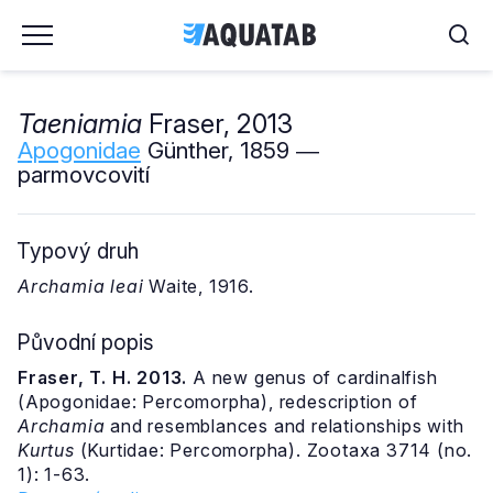
Taeniamia
Fraser, 2013
Apogonidae
Günther, 1859 ―
parmovcovití
Typový druh
Archamia leai
Waite, 1916.
Původní popis
Fraser, T. H. 2013.
A new genus of cardinalfish
(Apogonidae: Percomorpha), redescription of
Archamia
and resemblances and relationships with
Kurtus
(Kurtidae: Percomorpha). Zootaxa 3714 (no.
1): 1-63.