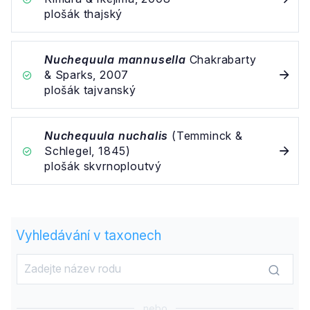
plošák thajský
Nuchequula mannusella
Chakrabarty
& Sparks, 2007
plošák tajvanský
Nuchequula nuchalis
(Temminck &
Schlegel, 1845)
plošák skvrnoploutvý
Vyhledávání v taxonech
nebo