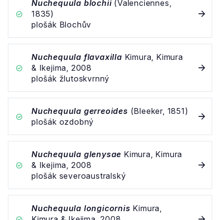
Nuchequula blochii
(Valenciennes,
1835)
plošák Blochův
Nuchequula flavaxilla
Kimura, Kimura
& Ikejima, 2008
plošák žlutoskvrnný
Nuchequula gerreoides
(Bleeker, 1851)
plošák ozdobný
Nuchequula glenysae
Kimura, Kimura
& Ikejima, 2008
plošák severoaustralský
Nuchequula longicornis
Kimura,
Kimura & Ikejima, 2008