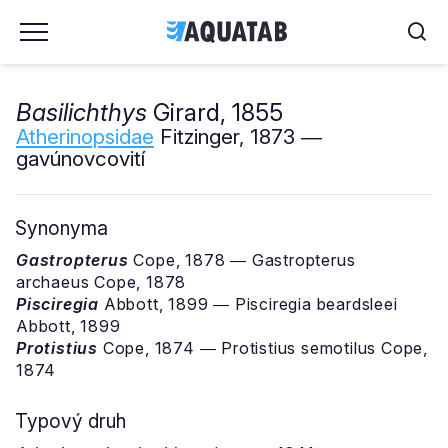
Basilichthys
Girard, 1855
Atherinopsidae
Fitzinger, 1873 ―
gavúnovcovití
Synonyma
Gastropterus
Cope, 1878 ― Gastropterus
archaeus Cope, 1878
Pisciregia
Abbott, 1899 ― Pisciregia beardsleei
Abbott, 1899
Protistius
Cope, 1874 ― Protistius semotilus Cope,
1874
Typový druh