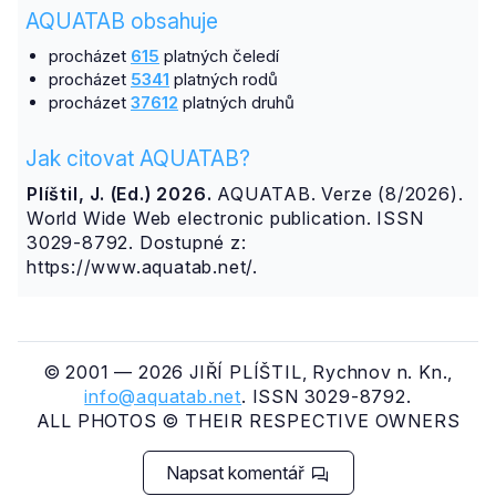
AQUATAB obsahuje
procházet
615
platných čeledí
procházet
5341
platných rodů
procházet
37612
platných druhů
Jak citovat AQUATAB?
Plíštil, J. (Ed.) 2026.
AQUATAB. Verze (8/2026).
World Wide Web electronic publication. ISSN
3029-8792. Dostupné z:
https://www.aquatab.net/.
© 2001 — 2026 JIŘÍ PLÍŠTIL, Rychnov n. Kn.,
info@aquatab.net
. ISSN 3029-8792.
ALL PHOTOS © THEIR RESPECTIVE OWNERS
Napsat komentář