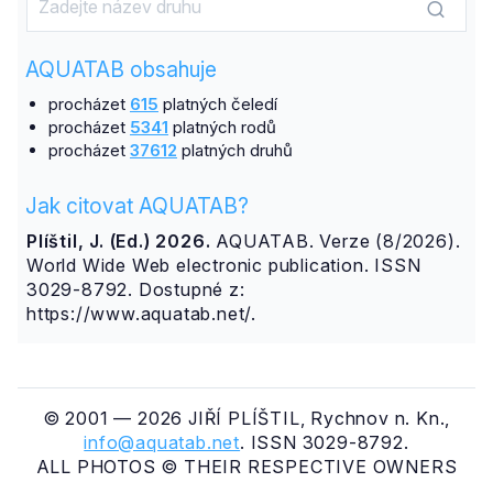
AQUATAB obsahuje
procházet
615
platných čeledí
procházet
5341
platných rodů
procházet
37612
platných druhů
Jak citovat AQUATAB?
Plíštil, J. (Ed.) 2026.
AQUATAB. Verze (8/2026).
World Wide Web electronic publication. ISSN
3029-8792. Dostupné z:
https://www.aquatab.net/.
© 2001 — 2026 JIŘÍ PLÍŠTIL, Rychnov n. Kn.,
info@aquatab.net
. ISSN 3029-8792.
ALL PHOTOS © THEIR RESPECTIVE OWNERS