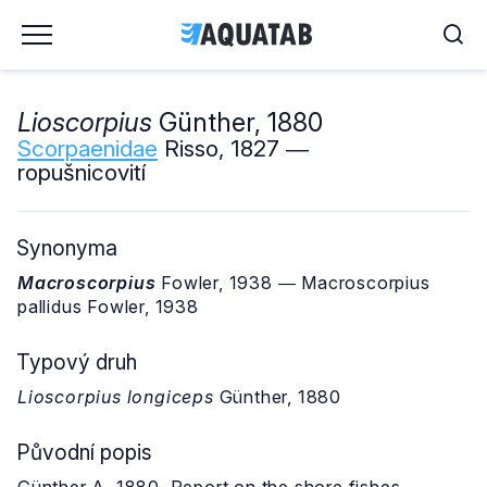
Lioscorpius
Günther, 1880
Scorpaenidae
Risso, 1827 ―
ropušnicovití
Synonyma
Macroscorpius
Fowler, 1938 ― Macroscorpius
pallidus Fowler, 1938
Typový druh
Lioscorpius longiceps
Günther, 1880
Původní popis