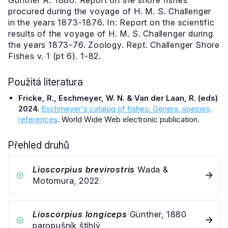
Günther A. 1880. Report on the shore fishes
procured during the voyage of H. M. S. Challenger
in the years 1873-1876. In: Report on the scientific
results of the voyage of H. M. S. Challenger during
the years 1873-76. Zoology. Rept. Challenger Shore
Fishes v. 1 (pt 6). 1-82.
Použitá literatura
Fricke, R., Eschmeyer, W. N. & Van der Laan, R. (eds)
2024.
Eschmeyer's catalog of fishes: Genera, species,
references
. World Wide Web electronic publication.
Přehled druhů
Lioscorpius brevirostris
Wada &
Motomura, 2022
Lioscorpius longiceps
Günther, 1880
paropušník štíhlý