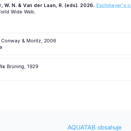
, W. N. & Van der Laan, R. (eds). 2026.
Eschmeyer's ca
World Wide Web.
Conway & Moritz, 2006
a
lis
Brüning, 1929
AQUATAB obsahuje