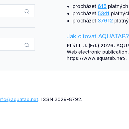
procházet
615
platných 
procházet
5341
platnýc
procházet
37612
platný
Jak citovat AQUATAB?
Plíštil, J. (Ed.) 2026.
AQUAT
Web electronic publicatio
https://www.aquatab.net/.
info@aquatab.net
. ISSN 3029-8792.