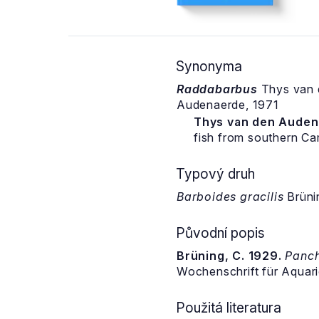
Synonyma
Raddabarbus
Thys van 
Audenaerde, 1971
Thys van den Audenae
fish from southern Ca
Typový druh
Barboides gracilis
Brüni
Původní popis
Brüning, C. 1929.
Panch
Wochenschrift für Aquari
Použitá literatura