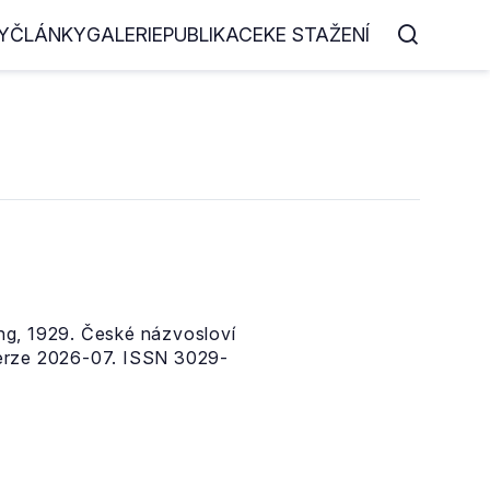
Y
ČLÁNKY
GALERIE
PUBLIKACE
KE STAŽENÍ
ng, 1929. České názvosloví
erze 2026-07. ISSN 3029-