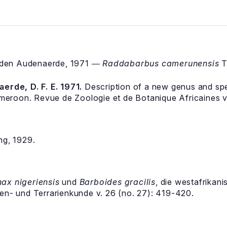
den Audenaerde, 1971 ―
Raddabarbus camerunensis
T
rde, D. F. E. 1971.
Description of a new genus and spec
meroon. Revue de Zoologie et de Botanique Africaines v
ng, 1929.
ax nigeriensis
und
Barboides gracilis
, die westafrikan
en- und Terrarienkunde v. 26 (no. 27): 419-420.