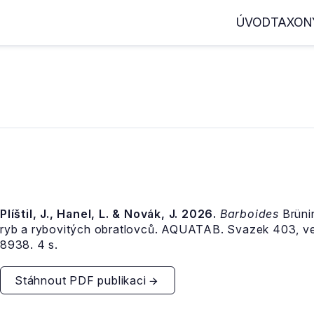
ÚVOD
TAXON
Plíštil, J., Hanel, L. & Novák, J. 2026.
Barboides
Brüni
ryb a rybovitých obratlovců. AQUATAB. Svazek 403, v
8938. 4 s.
Stáhnout PDF publikaci