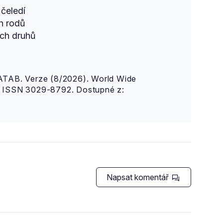
čeledí
h rodů
ch druhů
AB. Verze (8/2026). World Wide
n. ISSN 3029-8792. Dostupné z:
Napsat komentář