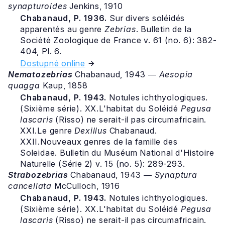
synapturoides
Jenkins, 1910
Chabanaud, P. 1936.
Sur divers soléidés
apparentés au genre
Zebrias
. Bulletin de la
Société Zoologique de France v. 61 (no. 6): 382-
404, Pl. 6.
Dostupné online
Nematozebrias
Chabanaud, 1943 ―
Aesopia
quagga
Kaup, 1858
Chabanaud, P. 1943.
Notules ichthyologiques.
(Sixième série). XX.L'habitat du Soléidé
Pegusa
lascaris
(Risso) ne serait-il pas circumafricain.
XXI.Le genre
Dexillus
Chabanaud.
XXII.Nouveaux genres de la famille des
Soleidae. Bulletin du Muséum National d'Histoire
Naturelle (Série 2) v. 15 (no. 5): 289-293.
Strabozebrias
Chabanaud, 1943 ―
Synaptura
cancellata
McCulloch, 1916
Chabanaud, P. 1943.
Notules ichthyologiques.
(Sixième série). XX.L'habitat du Soléidé
Pegusa
lascaris
(Risso) ne serait-il pas circumafricain.