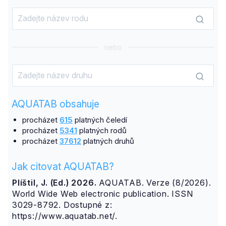
nebo
AQUATAB obsahuje
procházet
615
platných čeledí
procházet
5341
platných rodů
procházet
37612
platných druhů
Jak citovat AQUATAB?
Plíštil, J. (Ed.) 2026.
AQUATAB. Verze (8/2026).
World Wide Web electronic publication. ISSN
3029-8792. Dostupné z:
https://www.aquatab.net/.