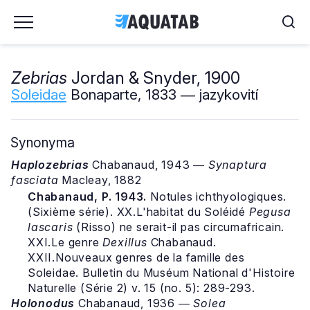
Zebrias
Jordan & Snyder, 1900
Soleidae
Bonaparte, 1833 ― jazykovití
Synonyma
Haplozebrias
Chabanaud, 1943 ―
Synaptura
fasciata
Macleay, 1882
Chabanaud, P. 1943.
Notules ichthyologiques.
(Sixième série). XX.L'habitat du Soléidé
Pegusa
lascaris
(Risso) ne serait-il pas circumafricain.
XXI.Le genre
Dexillus
Chabanaud.
XXII.Nouveaux genres de la famille des
Soleidae. Bulletin du Muséum National d'Histoire
Naturelle (Série 2) v. 15 (no. 5): 289-293.
Holonodus
Chabanaud, 1936 ―
Solea