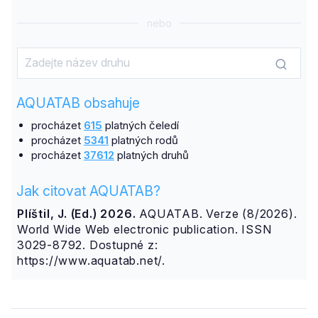
nebo
AQUATAB obsahuje
procházet
615
platných čeledí
procházet
5341
platných rodů
procházet
37612
platných druhů
Jak citovat AQUATAB?
Plíštil, J. (Ed.) 2026.
AQUATAB. Verze (8/2026).
World Wide Web electronic publication. ISSN
3029-8792. Dostupné z:
https://www.aquatab.net/.