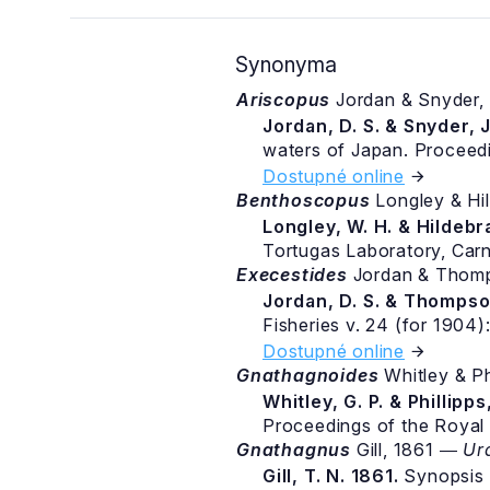
Synonyma
Ariscopus
Jordan & Snyder
Jordan, D. S. & Snyder, J
waters of Japan. Proceedi
Dostupné online
Benthoscopus
Longley & Hi
Longley, W. H. & Hildebra
Tortugas Laboratory, Carne
Execestides
Jordan & Thom
Jordan, D. S. & Thompson
Fisheries v. 24 (for 1904)
Dostupné online
Gnathagnoides
Whitley & Ph
Whitley, G. P. & Phillipps
Proceedings of the Royal 
Gnathagnus
Gill, 1861 ―
Ur
Gill, T. N. 1861.
Synopsis 