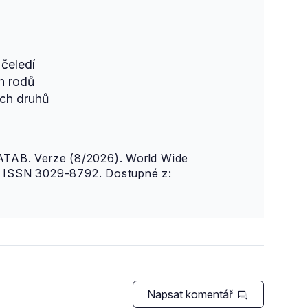
čeledí
h rodů
ch druhů
AB. Verze (8/2026). World Wide
n. ISSN 3029-8792. Dostupné z:
Napsat komentář