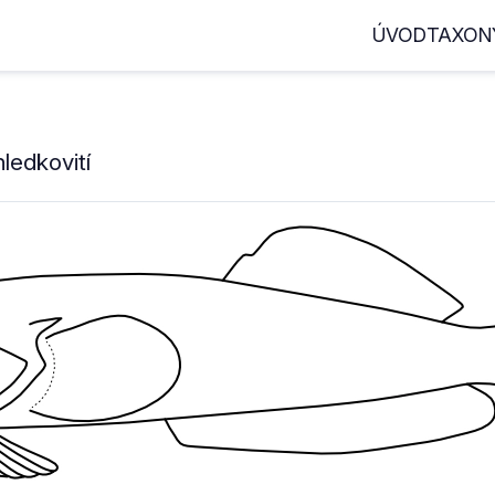
ÚVOD
TAXON
ledkovití