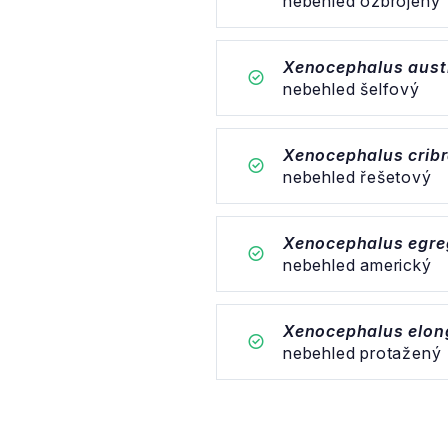
nebehled ozbrojený
Xenocephalus austr
nebehled šelfový
Xenocephalus crib
nebehled řešetový
Xenocephalus egre
nebehled americký
Xenocephalus elon
nebehled protažený