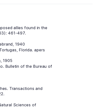
pposed allies found in the
63): 461-497.
debrand, 1940
ortugas, Florida. apers
, 1905
. Bulletin of the Bureau of
hes. Transactions and
22.
atural Sciences of