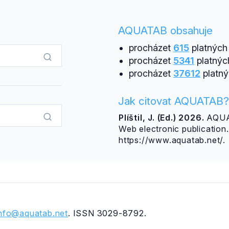
AQUATAB obsahuje
procházet
615
platných 
procházet
5341
platnýc
procházet
37612
platný
Jak citovat AQUATAB?
Plíštil, J. (Ed.) 2026.
AQUAT
Web electronic publicatio
https://www.aquatab.net/.
info@aquatab.net
. ISSN 3029-8792.