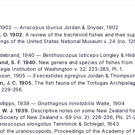
, 1902 ―
Ariscopus iburius
Jordan & Snyder, 1902
. O. 1902.
A review of the trachinoid fishes and their su
ngs of the United States National Museum v. 24 (no. 12
ldebrand, 1940 ―
Benthoscopus laticeps
Longley & Hil
nd, S. F. 1940.
New genera and species of fishes from T
gie Institution of Washington v. 32: 223-285, Pl. 1.
pson, 1905 ―
Execestides egregius
Jordan & Thompson
, J. C. 1905.
The fish fauna of the Tortugas Archipelago
: 229-256.
illipps, 1939 ―
Gnathagnus innotabilis
Waite, 1904
, W. J. 1939.
Descriptive notes on some New Zealand fis
Society of New Zealand v. 69 (no. 2): 228-236, Pls. 21-
anoscopus elongatus
Temminck & Schlegel, 1843
of the uranoscopoids. Proceedings of the Academy of N