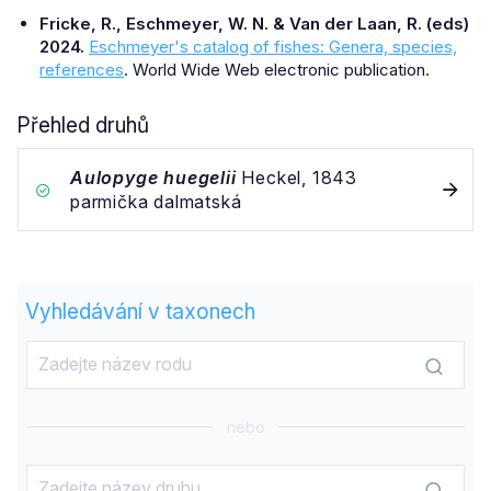
Fricke, R., Eschmeyer, W. N. & Van der Laan, R. (eds)
2024.
Eschmeyer's catalog of fishes: Genera, species,
references
. World Wide Web electronic publication.
Přehled druhů
Aulopyge huegelii
Heckel, 1843
parmička dalmatská
Vyhledávání v taxonech
nebo