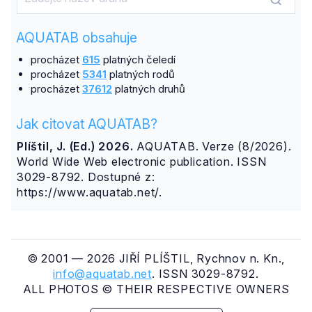
AQUATAB obsahuje
procházet
615
platných čeledí
procházet
5341
platných rodů
procházet
37612
platných druhů
Jak citovat AQUATAB?
Plíštil, J. (Ed.) 2026.
AQUATAB. Verze (8/2026).
World Wide Web electronic publication. ISSN
3029-8792. Dostupné z:
https://www.aquatab.net/.
© 2001 — 2026 JIŘÍ PLÍŠTIL, Rychnov n. Kn.,
info@aquatab.net
. ISSN 3029-8792.
ALL PHOTOS © THEIR RESPECTIVE OWNERS