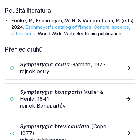
Použitá literatura
Fricke, R., Eschmeyer, W. N. & Van der Laan, R. (eds)
2024.
Eschmeyer's catalog of fishes: Genera, species,
references
. World Wide Web electronic publication.
Přehled druhů
Sympterygia acuta
Garman, 1877
rejnok ostrý
Sympterygia bonapartii
Müller &
Henle, 1841
rejnok Bonapartův
Sympterygia brevicaudata
(Cope,
1877)