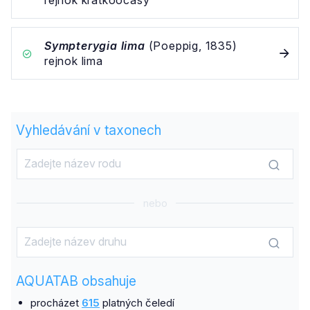
rejnok krátkoocasý
Sympterygia lima
(Poeppig, 1835)
rejnok lima
Vyhledávání v taxonech
nebo
AQUATAB obsahuje
procházet
615
platných čeledí