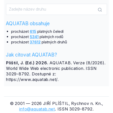
AQUATAB obsahuje
procházet
615
platných čeledí
procházet
5341
platných rodů
procházet
37612
platných druhů
Jak citovat AQUATAB?
Plíštil, J. (Ed.) 2026.
AQUATAB. Verze (8/2026).
World Wide Web electronic publication. ISSN
3029-8792. Dostupné z:
https://www.aquatab.net/.
© 2001 — 2026 JIŘÍ PLÍŠTIL, Rychnov n. Kn.,
info@aquatab.net
. ISSN 3029-8792.