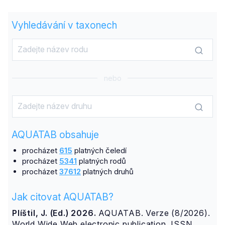
Vyhledávání v taxonech
nebo
AQUATAB obsahuje
procházet
615
platných čeledí
procházet
5341
platných rodů
procházet
37612
platných druhů
Jak citovat AQUATAB?
Plíštil, J. (Ed.) 2026.
AQUATAB. Verze (8/2026).
World Wide Web electronic publication. ISSN