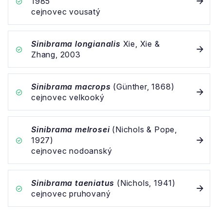
1985
cejnovec vousatý
Sinibrama longianalis
Xie, Xie &
Zhang, 2003
Sinibrama macrops
(Günther, 1868)
cejnovec velkooký
Sinibrama melrosei
(Nichols & Pope,
1927)
cejnovec nodoanský
Sinibrama taeniatus
(Nichols, 1941)
cejnovec pruhovaný