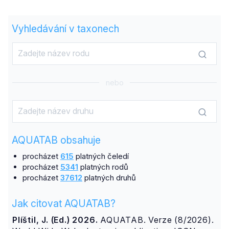
Vyhledávání v taxonech
nebo
AQUATAB obsahuje
procházet
615
platných čeledí
procházet
5341
platných rodů
procházet
37612
platných druhů
Jak citovat AQUATAB?
Plíštil, J. (Ed.) 2026.
AQUATAB. Verze (8/2026).