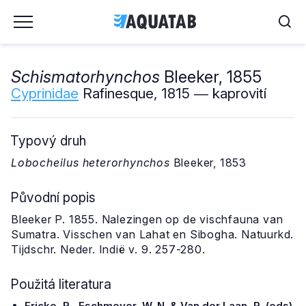
Schismatorhynchos
Bleeker, 1855
Cyprinidae
Rafinesque, 1815 ― kaprovití
Typový druh
Lobocheilus heterorhynchos
Bleeker, 1853
Původní popis
Bleeker P. 1855. Nalezingen op de vischfauna van
Sumatra. Visschen van Lahat en Sibogha. Natuurkd.
Tijdschr. Neder. Indië v. 9. 257-280.
Použitá literatura
Fricke, R., Eschmeyer, W. N. & Van der Laan, R. (eds)