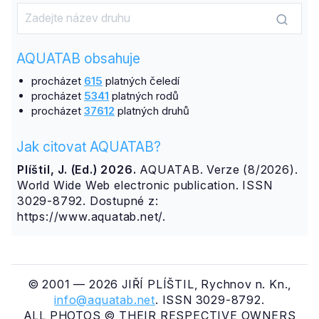
AQUATAB obsahuje
procházet
615
platných čeledí
procházet
5341
platných rodů
procházet
37612
platných druhů
Jak citovat AQUATAB?
Plíštil, J. (Ed.) 2026.
AQUATAB. Verze (8/2026).
World Wide Web electronic publication. ISSN
3029-8792. Dostupné z:
https://www.aquatab.net/.
© 2001 — 2026 JIŘÍ PLÍŠTIL, Rychnov n. Kn.,
info@aquatab.net
. ISSN 3029-8792.
ALL PHOTOS © THEIR RESPECTIVE OWNERS