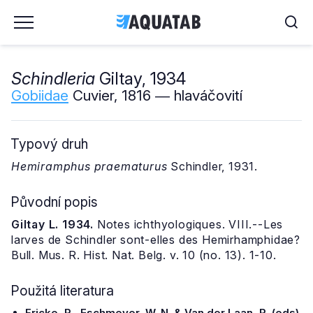
Schindleria
Giltay, 1934
Gobiidae
Cuvier, 1816 ― hlaváčovití
Typový druh
Hemiramphus praematurus
Schindler, 1931.
Původní popis
Giltay L. 1934.
Notes ichthyologiques. VIII.--Les
larves de Schindler sont-elles des Hemirhamphidae?
Bull. Mus. R. Hist. Nat. Belg. v. 10 (no. 13). 1-10.
Použitá literatura
Fricke, R., Eschmeyer, W. N. & Van der Laan, R. (eds)