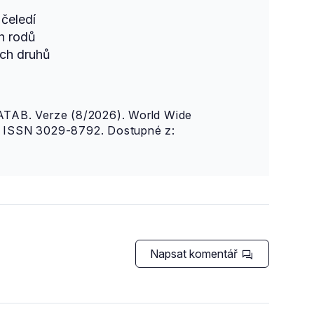
čeledí
h rodů
ch druhů
AB. Verze (8/2026). World Wide
n. ISSN 3029-8792. Dostupné z:
Napsat komentář