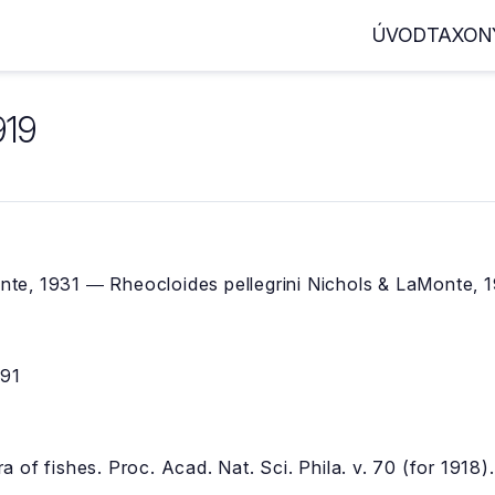
ÚVOD
TAXON
919
te, 1931 ― Rheocloides pellegrini Nichols & LaMonte, 
891
 of fishes. Proc. Acad. Nat. Sci. Phila. v. 70 (for 1918