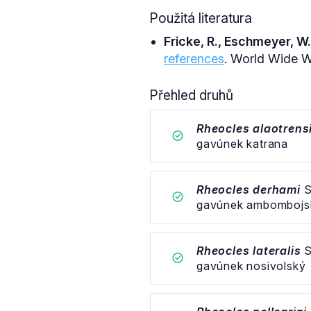
Použitá literatura
Fricke, R., Eschmeyer, W.
references
. World Wide We
Přehled druhů
Rheocles alaotrens
gavúnek katrana
Rheocles derhami
S
gavúnek ambombojs
Rheocles lateralis
S
gavúnek nosivolský