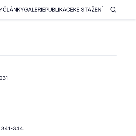
Y
ČLÁNKY
GALERIE
PUBLIKACE
KE STAŽENÍ
1931
). 341-344.