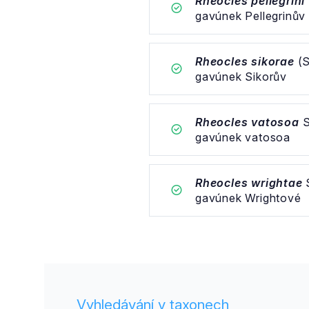
Rheocles pellegrini
gavúnek Pellegrinův
Rheocles sikorae
(S
gavúnek Sikorův
Rheocles vatosoa
S
gavúnek vatosoa
Rheocles wrightae
S
gavúnek Wrightové
Vyhledávání v taxonech