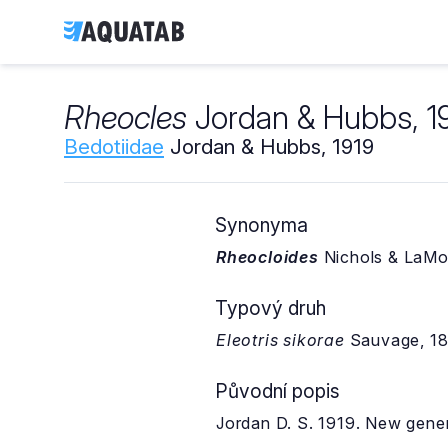
Rheocles
Jordan & Hubbs, 1
Bedotiidae
Jordan & Hubbs, 1919
Synonyma
Rheocloides
Nichols & LaMon
Typový druh
Eleotris sikorae
Sauvage, 1
Původní popis
Jordan D. S. 1919. New genera