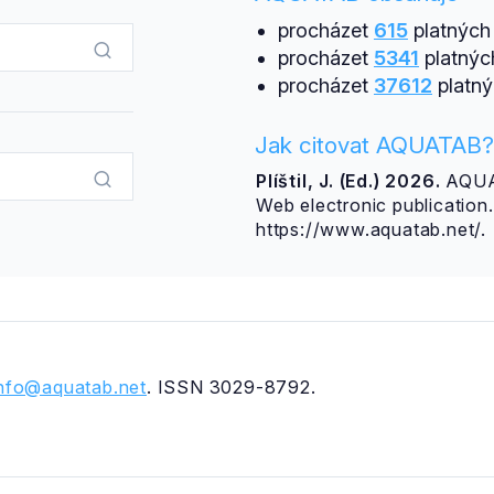
procházet
615
platných 
procházet
5341
platnýc
procházet
37612
platný
Jak citovat AQUATAB?
Plíštil, J. (Ed.) 2026.
AQUAT
Web electronic publicatio
https://www.aquatab.net/.
info@aquatab.net
. ISSN 3029-8792.