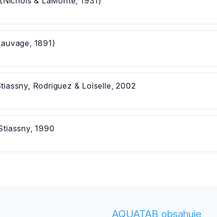
(Nichols & LaMonte, 1931)
auvage, 1891)
tiassny, Rodriguez & Loiselle, 2002
tiassny, 1990
AQUATAB obsahuje