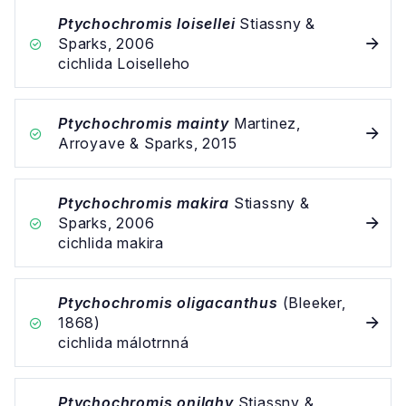
Ptychochromis loisellei
Stiassny &
Sparks, 2006
cichlida Loiselleho
Ptychochromis mainty
Martinez,
Arroyave & Sparks, 2015
Ptychochromis makira
Stiassny &
Sparks, 2006
cichlida makira
Ptychochromis oligacanthus
(Bleeker,
1868)
cichlida málotrnná
Ptychochromis onilahy
Stiassny &