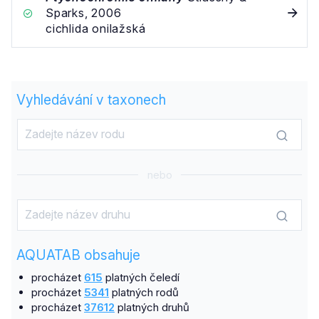
Sparks, 2006
cichlida onilažská
Vyhledávání v taxonech
nebo
AQUATAB obsahuje
procházet
615
platných čeledí
procházet
5341
platných rodů
procházet
37612
platných druhů