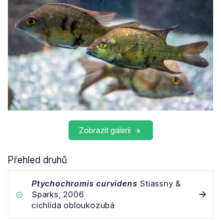
Zobrazit galerii
Přehled druhů
Ptychochromis curvidens
Stiassny &
Sparks, 2006
cichlida obloukozubá