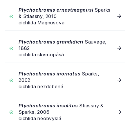
Ptychochromis ernestmagnusi
Sparks
& Stiassny, 2010
cichlida Magnusova
Ptychochromis grandidieri
Sauvage,
1882
cichlida skvrnopásá
Ptychochromis inornatus
Sparks,
2002
cichlida nezdobená
Ptychochromis insolitus
Stiassny &
Sparks, 2006
cichlida neobvyklá