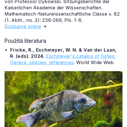
von Professor Dybowski. Sitzungsberichte der
Kaiserlichen Akademie der Wissenschaften.
Mathematisch-Naturwissenschaftliche Classe v. 82
(1. Abth., no. 2): 238-266, Pls. 1-6.
Dostupné online
Použitá literatura
Fricke, R., Eschmeyer, W. N. & Van der Laan,
R. (eds). 2024.
Eschmeyer's catalog of fishes:
Genera, species, references
. World Wide Web.