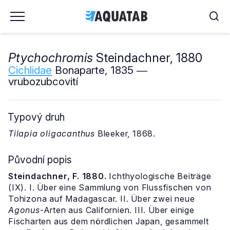
Ptychochromis
Steindachner, 1880
Cichlidae
Bonaparte, 1835 ―
vrubozubcovití
Typový druh
Tilapia oligacanthus
Bleeker, 1868.
Původní popis
Steindachner, F. 1880.
Ichthyologische Beiträge
(IX). I. Über eine Sammlung von Flussfischen von
Tohizona auf Madagascar. II. Über zwei neue
Agonus
-Arten aus Californien. III. Über einige
Fischarten aus dem nördlichen Japan, gesammelt